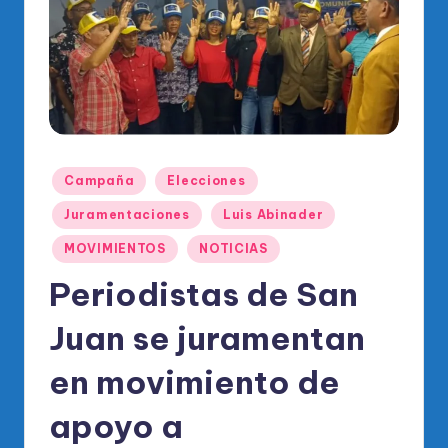
o
di
c
o
O
fi
Publicado
Campaña
Elecciones
ci
en
Juramentaciones
Luis Abinader
al
MOVIMIENTOS
NOTICIAS
d
Periodistas de San
el
P
Juan se juramentan
R
en movimiento de
M
apoyo a