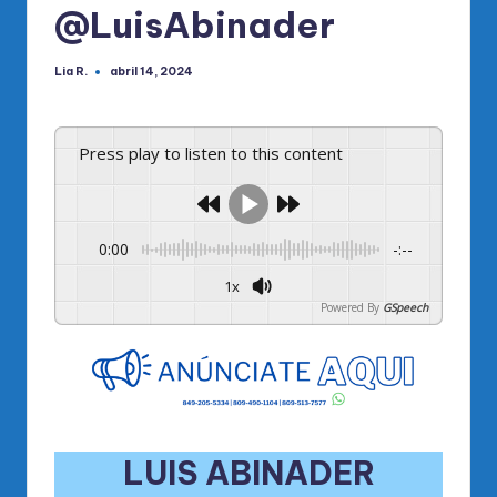
@LuisAbinader
Lia R.
abril 14, 2024
Publicado
por
Press play to listen to this content
0:00
-:--
1x
Powered By
GSpeech
LUIS ABINADER