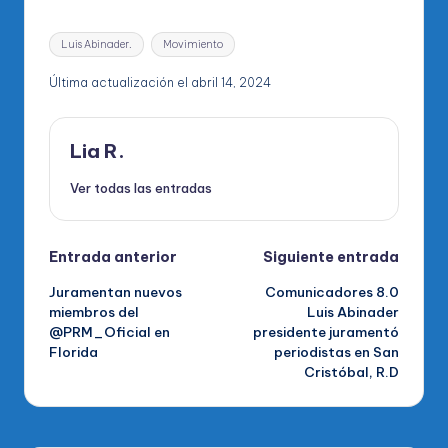
Etiquetas:
Luis Abinader.
Movimiento
Última actualización el abril 14, 2024
Lia R.
Ver todas las entradas
Navegación
Entrada anterior
Siguiente entrada
Juramentan nuevos
Comunicadores 8.0
de
miembros del
Luis Abinader
@PRM_Oficial en
presidente juramentó
entradas
Florida
periodistas en San
Cristóbal, R.D