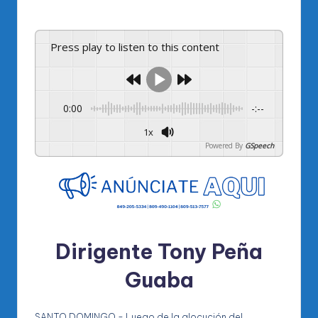
por
Press play to listen to this content
0:00
-:--
1x
Powered By
GSpeech
Dirigente Tony Peña
Guaba
SANTO DOMINGO.- Luego de la alocución del