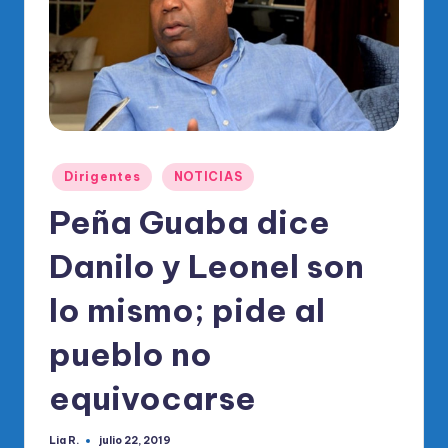
o
di
c
o
O
fi
Publicado
Dirigentes
NOTICIAS
en
ci
Peña Guaba dice
al
Danilo y Leonel son
d
el
lo mismo; pide al
P
pueblo no
R
equivocarse
M
Lia R.
julio 22, 2019
Publicado