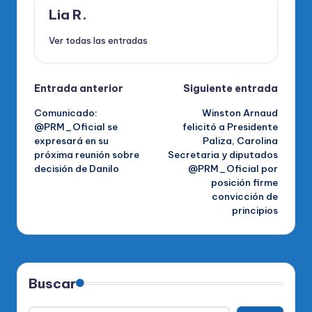
Lia R.
Ver todas las entradas
Navegación
Entrada anterior
Siguiente entrada
Comunicado:
Winston Arnaud
de
@PRM_Oficial se
felicitó a Presidente
expresará en su
Paliza, Carolina
entradas
próxima reunión sobre
Secretaria y diputados
decisión de Danilo
@PRM_Oficial por
posición firme
convicción de
principios
Buscar