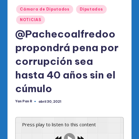
o
Publicado
di
Cámara de Diputados
Diputados
en
c
NOTICIAS
o
@Pachecoalfredoo
O
propondrá pena por
fi
corrupción sea
ci
al
hasta 40 años sin el
d
cúmulo
el
P
Yan Pan R
abril 30, 2021
Publicado
por
R
M
Press play to listen to this content