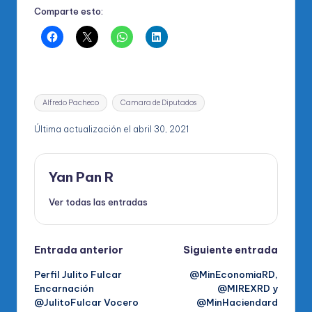
Comparte esto:
Etiquetas:
Alfredo Pacheco
Camara de Diputados
Última actualización el abril 30, 2021
Yan Pan R
Ver todas las entradas
Navegación
Entrada anterior
Siguiente entrada
Perfil Julito Fulcar
@MinEconomiaRD,
de
Encarnación
@MIREXRD y
@JulitoFulcar Vocero
@MinHaciendard
entradas