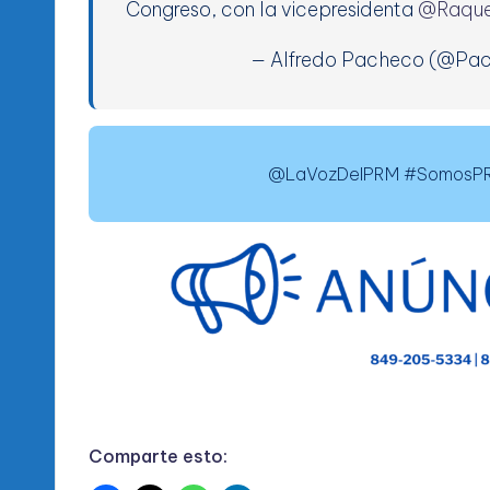
Congreso, con la vicepresidenta
@Raque
— Alfredo Pacheco (@Pac
@LaVozDelPRM #SomosPRM
Comparte esto: