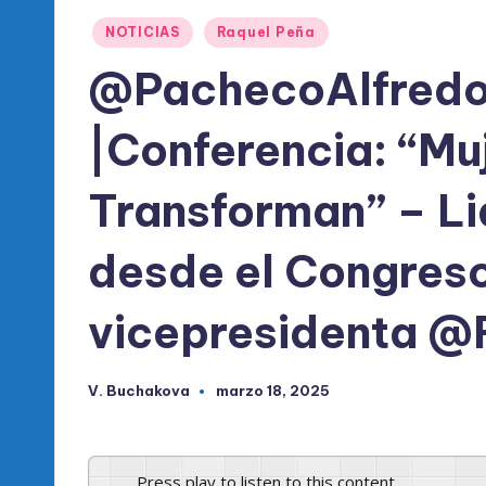
l
Publicado
NOTICIAS
Raquel Peña
d
en
@PachecoAlfredo
e
|Conferencia: “Mu
l
P
Transforman” – Li
R
desde el Congreso
M
vicepresidenta @
V. Buchakova
marzo 18, 2025
Publicado
por
Press play to listen to this content