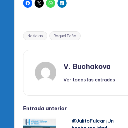
Noticias
Raquel Peña
Etiquetas:
V. Buchakova
Ver todas las entradas
Navegación
Entrada anterior
@JulitoFulcar ¡Un
de
hecho realidad,