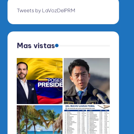
Tweets by LaVozDelPRM
Mas vistas