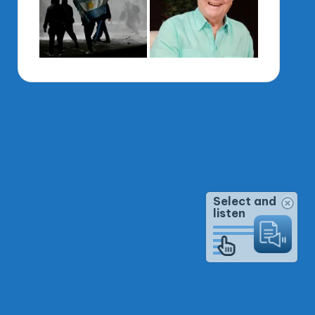
Select and
listen