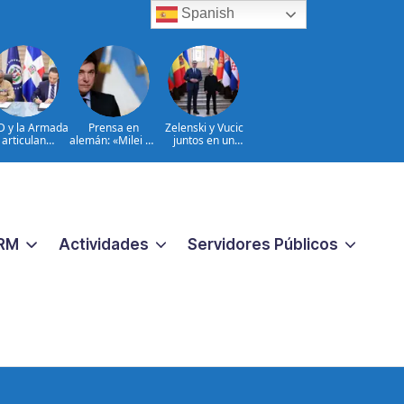
Spanish
D y la Armada
Prensa en
Zelenski y Vucic
articulan
alemán: «Milei no
juntos en un
uerzos para el
se muestra muy
campo minado
sguardo del
presidencial»
político
Sistema de
ransmisión
trica Nacional
RM
Actividades
Servidores Públicos