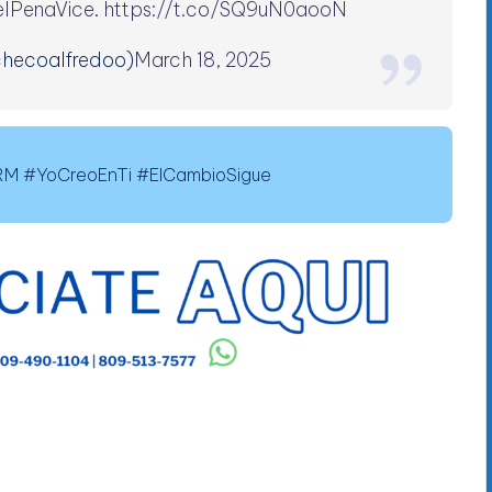
lPenaVice
.
https://t.co/SQ9uN0aooN
hecoalfredoo)
March 18, 2025
 #YoCreoEnTi #ElCambioSigue