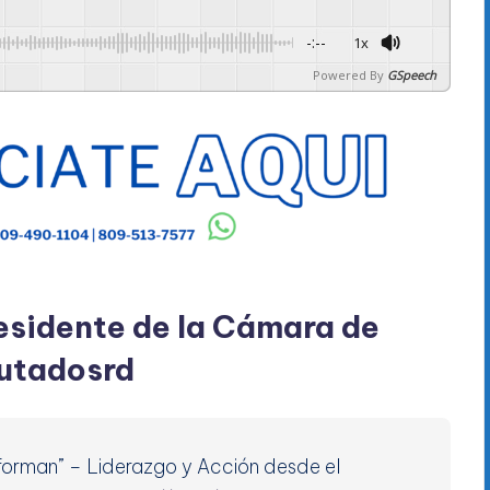
-:--
1x
Powered By
GSpeech
esidente de la Cámara de
utadosrd
sforman” – Liderazgo y Acción desde el