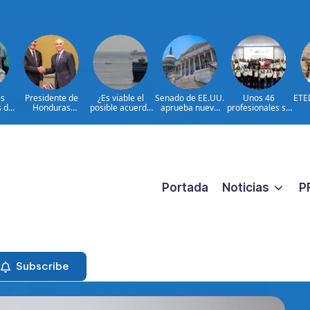
s
Presidente de
¿Es viable el
Senado de EE.UU.
Unos 46
ETE
s de
Honduras
posible acuerdo
aprueba nuevo
profesionales se
reconoce y
Irán-Omán sobre
paquete de
certifican para
esf
n
felicita al
Ormuz?
sanciones a Rusia
fortalecer la
re
n de
presidente Luis
prevención y la
 y
Abinader por
erradicación del
T
los
extraordinario
trabajo infantil
Eléc
s
éxito organizativo
cano
de los Juegos
ibe
Centroamericano
Portada
Noticias
P
s y del Caribe
Santo Domingo
2026
Subscribe