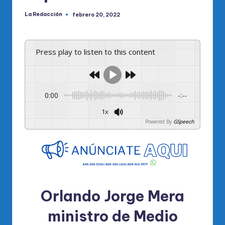
La Redacción
febrero 20, 2022
Publicado
por
Press play to listen to this content
0:00
-:--
1x
Powered By
GSpeech
Orlando Jorge Mera
ministro de Medio