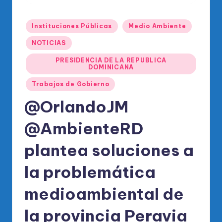
o
di
Publicado
Instituciones Públicas
Medio Ambiente
c
en
NOTICIAS
o
PRESIDENCIA DE LA REPUBLICA
O
DOMINICANA
fi
Trabajos de Gobierno
ci
@OrlandoJM
al
@AmbienteRD
d
plantea soluciones a
el
P
la problemática
R
medioambiental de
M
la provincia Peravia