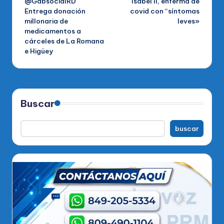
@GabsocialRD
Isabel II, enferma de
de
Entrega donación
covid con “síntomas
millonaria de
leves»
entradas
medicamentos a
cárceles de La Romana
e Higüey
Buscar
buscar