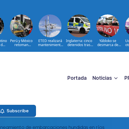
tino
Perú y México
ETED realizará
Inglaterra: cinco
Yábloko se
Uc
 de
retoman
mantenimiento
detenidos tras
desmarca de
ot
d
relaciones con
correctivo en
violencia contra
apoyo de
Wi
salvoconducto a
línea de
migrantes
oposición rusa en
A
Chávez
transmisión de la
el exilio
región Sur
Portada
Noticias
P
Subscribe