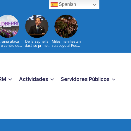
Spanish
rania ataca
De la Espriella
Miles manifiestan
ro centro de
dará su primer
su apoyo al Poder
ldberries, el
discurso ante
Judicial en Costa
mazon ruso
militares
Rica
RM
Actividades
Servidores Públicos