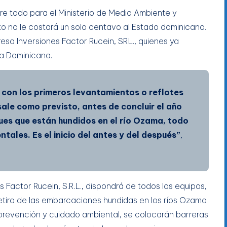
bre todo para el Ministerio de Medio Ambiente y
o no le costará un solo centavo al Estado dominicano.
esa Inversiones Factor Rucein, SRL., quienes ya
da Dominicana.
 con los primeros levantamientos o reflotes
sale como previsto, antes de concluir el año
es que están hundidos en el río Ozama, todo
ales. Es el inicio del antes y del después”
,
 Factor Rucein, S.R.L., dispondrá de todos los equipos,
retiro de las embarcaciones hundidas en los ríos Ozama
 prevención y cuidado ambiental, se colocarán barreras