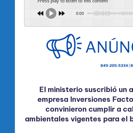
l
Press play to listen to this content
d
0:00
e
l
P
R
M
El ministerio suscribió un
empresa Inversiones Facto
convinieron cumplir a ca
ambientales vigentes para el 