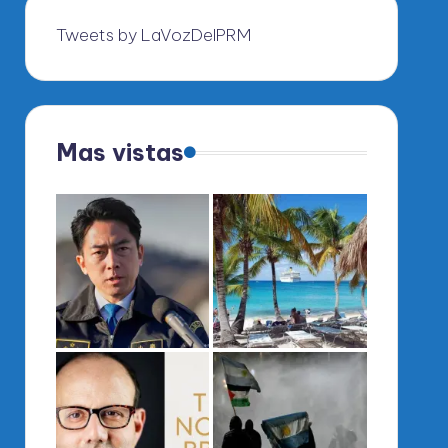
Tweets by LaVozDelPRM
Mas vistas