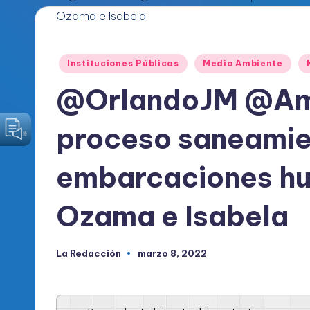
o
d
Publicado
Instituciones Públicas
Medio Ambiente
i
en
@OrlandoJM @Amb
c
proceso saneamie
o
O
embarcaciones hu
fi
Ozama e Isabela
c
i
La Redacción
marzo 8, 2022
Publicado
por
a