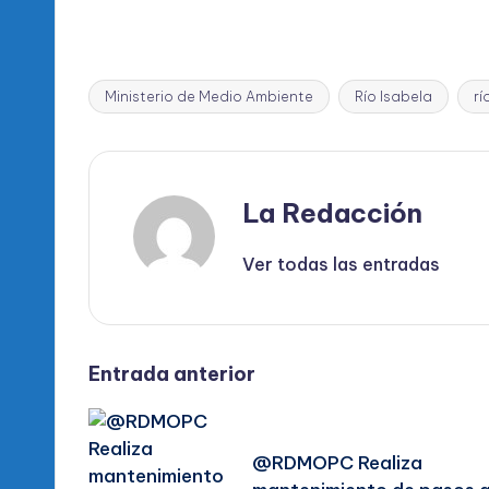
Ministerio de Medio Ambiente
Río Isabela
r
Etiquetas:
La Redacción
Ver todas las entradas
Navegación
Entrada anterior
de
@RDMOPC Realiza