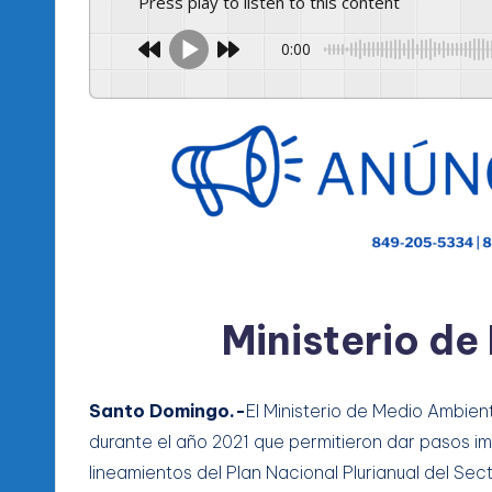
l
Press play to listen to this content
d
0:00
e
l
P
R
M
Ministerio d
Santo Domingo.-
El Ministerio de Medio Ambien
durante el año 2021 que permitieron dar pasos i
lineamientos del Plan Nacional Plurianual del Sec