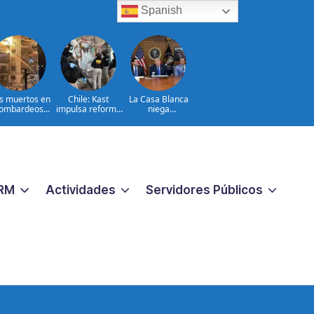
Spanish
s muertos en
Chile: Kast
La Casa Blanca
ombardeos
impulsa reforma
niega
rusos en el
para combatir
encontronazo
noreste de
crimen
entre Trump y
Ucrania
organizado
Hegseth
RM
Actividades
Servidores Públicos