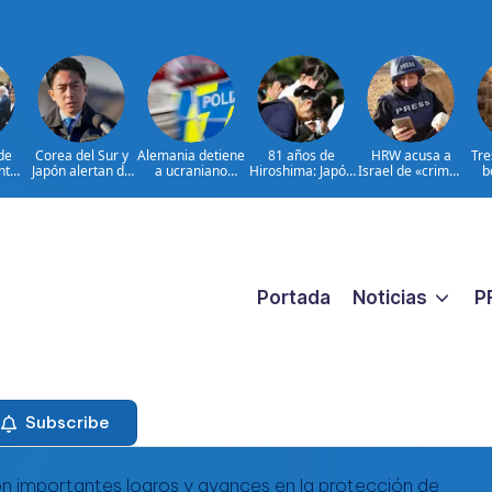
de
Corea del Sur y
Alemania detiene
81 años de
HRW acusa a
Tre
nta
Japón alertan de
a ucraniano
Hiroshima: Japón
Israel de «crimen
b
 de
misil balístico
acusado de
debate principios
de guerra» contra
para
norcoreano
espionaje
no nucleares
periodistas
las
adas
 de
bao
Portada
Noticias
P
Subscribe