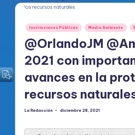
o
d
Publicado
Instituciones Públicas
Medio Ambiente
i
en
@OrlandoJM @Amb
c
2021 con importan
o
O
avances en la pro
fi
recursos naturale
c
i
La Redacción
diciembre 28, 2021
Publicado
por
a