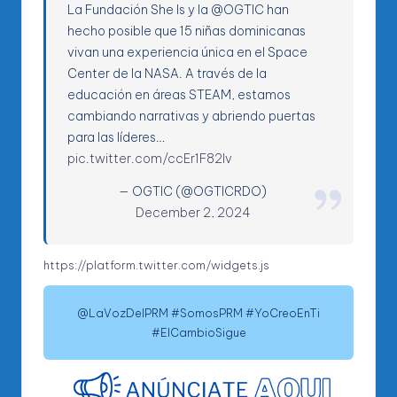
La Fundación She Is y la @OGTIC han
hecho posible que 15 niñas dominicanas
vivan una experiencia única en el Space
Center de la NASA. A través de la
educación en áreas STEAM, estamos
cambiando narrativas y abriendo puertas
para las líderes…
pic.twitter.com/ccEr1F82Iv
— OGTIC (@OGTICRDO)
December 2, 2024
https://platform.twitter.com/widgets.js
@LaVozDelPRM #SomosPRM #YoCreoEnTi
#ElCambioSigue