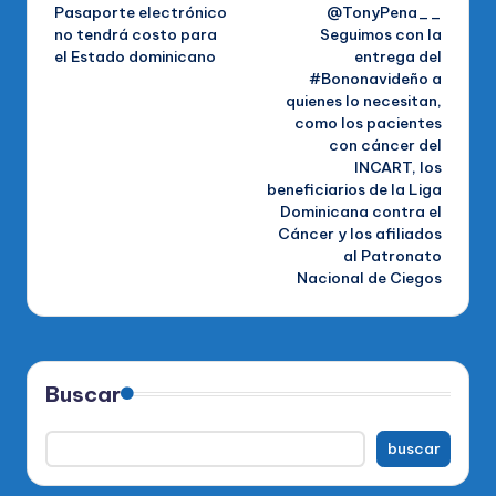
Pasaporte electrónico
@TonyPena__
de
no tendrá costo para
Seguimos con la
el Estado dominicano
entrega del
entradas
#Bononavideño a
quienes lo necesitan,
como los pacientes
con cáncer del
INCART, los
beneficiarios de la Liga
Dominicana contra el
Cáncer y los afiliados
al Patronato
Nacional de Ciegos
Buscar
buscar