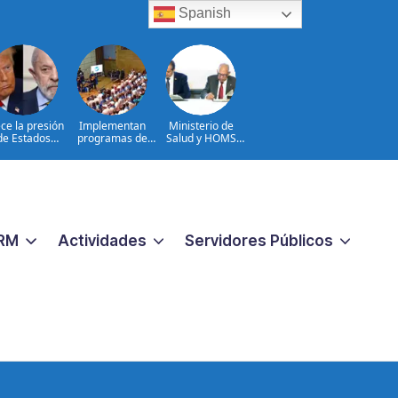
Spanish
ce la presión
Implementan
Ministerio de
de Estados
programas de
Salud y HOMS
nidos sobre
arterapia y
firman acuerdo
Brasil
huertos como
para fortalecer la
herramientas
prevención,
para la
diagnóstico y
recuperación y la
tratamiento de
inclusión social
las hepatitis
virales
RM
Actividades
Servidores Públicos