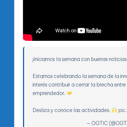
¡Iniciamos la semana con buenas noticias
Estamos celebrando la semana de la inn
interés contribuir a cerrar la brecha entre
emprendedor.
Desliza y conoce las actividades.
pic
— OGTIC (@OGT