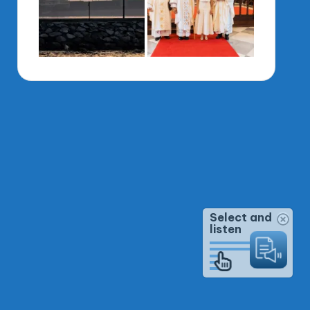
Select and
listen