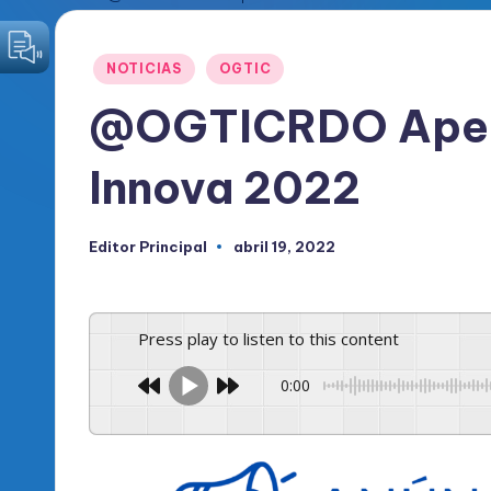
o
Publicado
NOTICIAS
OGTIC
d
en
@OGTICRDO Aper
i
c
Innova 2022
o
Editor Principal
abril 19, 2022
Publicado
O
por
fi
Press play to listen to this content
c
0:00
i
a