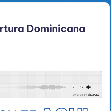
tura Dominicana
-:--
1x
Powered By
GSpeech