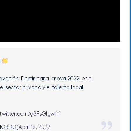
!
ovación: Dominicana Innova 2022, en el
 el sector privado y el talento local
.twitter.com/gSFsGlgwIY
ICRDO)
April 18, 2022