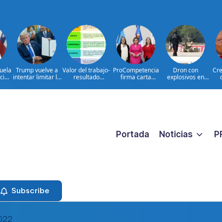
uela
Trump vuelve a
Valor del trabajo-
ProCompetencia
Dron con
Cre
icio
intentar limitar la
resultado
firma carta
explosivos en
es
ciudadanía por
CONSTANTE
compromiso para
Leipzig: hechos e
U
s
nacimiento
CERCANO A LA
obtener el Sello
interrogantes
GENTE frente a
Igualando RD
las aspiraciones
para el Sector
PERSONALES
Público
Portada
Noticias
P
Subscribe