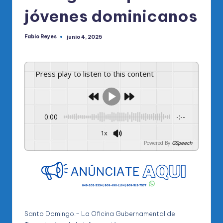
jóvenes dominicanos
Fabio Reyes
junio 4, 2025
Publicado
por
Press play to listen to this content
0:00
-:--
1x
Powered By
GSpeech
Santo Domingo.– La Oficina Gubernamental de