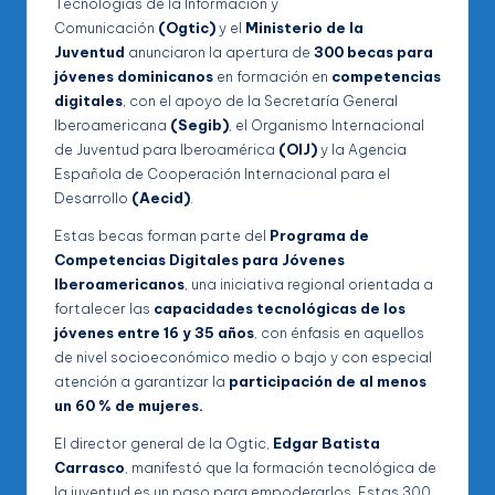
Tecnologías de la Información y
Comunicación
(Ogtic)
y el
Ministerio de la
Juventud
anunciaron la apertura de
300 becas para
jóvenes dominicanos
en formación en
competencias
digitales
, con el apoyo de la Secretaría General
Iberoamericana
(Segib)
, el Organismo Internacional
de Juventud para Iberoamérica
(OIJ)
y la Agencia
Española de Cooperación Internacional para el
Desarrollo
(Aecid)
.
Estas becas forman parte del
Programa de
Competencias Digitales para Jóvenes
Iberoamericanos
, una iniciativa regional orientada a
fortalecer las
capacidades tecnológicas de los
jóvenes entre 16 y 35 años
, con énfasis en aquellos
de nivel socioeconómico medio o bajo y con especial
atención a garantizar la
participación de al menos
un 60 % de mujeres.
El director general de la Ogtic,
Edgar Batista
Carrasco
, manifestó que la formación tecnológica de
la juventud es un paso para empoderarlos. Estas 300