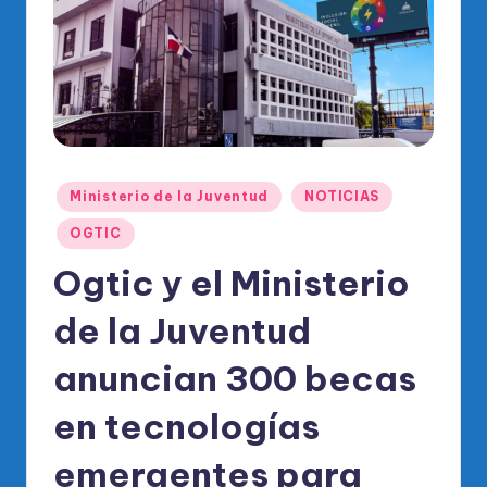
o
di
c
o
O
fi
Publicado
Ministerio de la Juventud
NOTICIAS
ci
en
OGTIC
al
Ogtic y el Ministerio
d
el
de la Juventud
P
anuncian 300 becas
R
en tecnologías
M
emergentes para