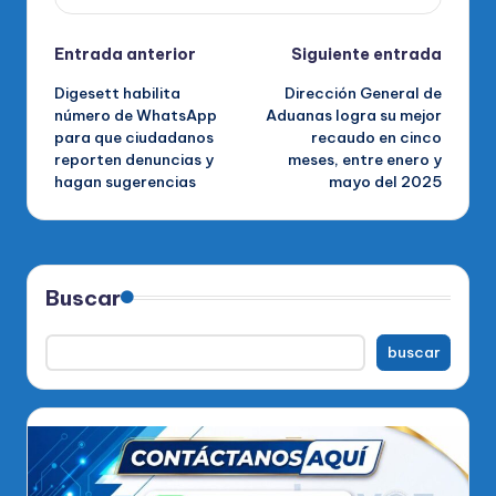
Navegación
Entrada anterior
Siguiente entrada
Digesett habilita
Dirección General de
de
número de WhatsApp
Aduanas logra su mejor
para que ciudadanos
recaudo en cinco
entradas
reporten denuncias y
meses, entre enero y
hagan sugerencias
mayo del 2025
Buscar
buscar