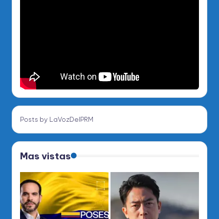
Posts by LaVozDelPRM
Mas vistas