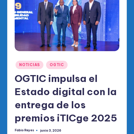
o
di
c
o
O
fi
ci
Publicado
NOTICIAS
OGTIC
al
en
OGTIC impulsa el
d
el
Estado digital con la
P
entrega de los
R
premios iTICge 2025
M
Fabio Reyes
junio 3, 2026
Publicado