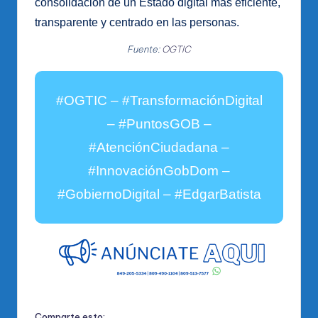
consolidación de un Estado digital más eficiente,
transparente y centrado en las personas.
Fuente:
OGTIC
#OGTIC – #TransformaciónDigital
– #PuntosGOB –
#AtenciónCiudadana –
#InnovaciónGobDom –
#GobiernoDigital – #EdgarBatista
Comparte esto: