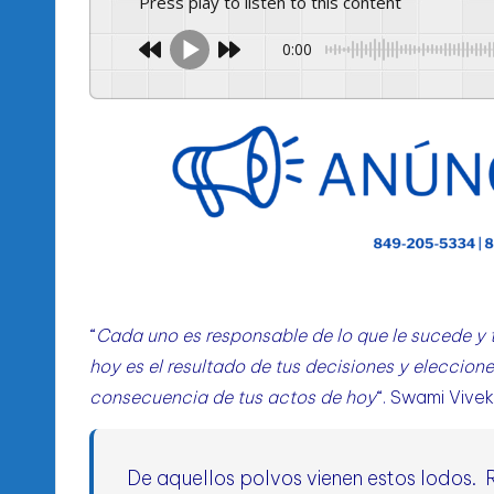
l
Press play to listen to this content
d
0:00
e
l
P
R
M
“
Cada uno es responsable de lo que le sucede y ti
hoy es el resultado de tus decisiones y eleccio
consecuencia de tus actos de hoy
“.
Swami Vive
De aquellos polvos vienen estos lodos.