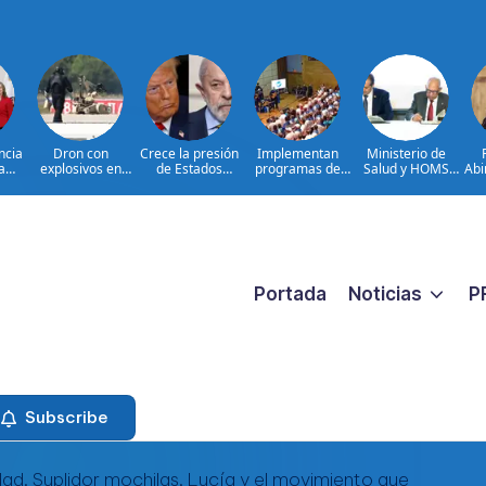
ncia
Dron con
Crece la presión
Implementan
Ministerio de
a
explosivos en
de Estados
programas de
Salud y HOMS
Abi
para
Leipzig: hechos e
Unidos sobre
arterapia y
firman acuerdo
a C
ello
interrogantes
Brasil
huertos como
para fortalecer la
par
RD
herramientas
prevención,
tom
tor
para la
diagnóstico y
de 
recuperación y la
tratamiento de
inclusión social
las hepatitis
virales
Portada
Noticias
P
Subscribe