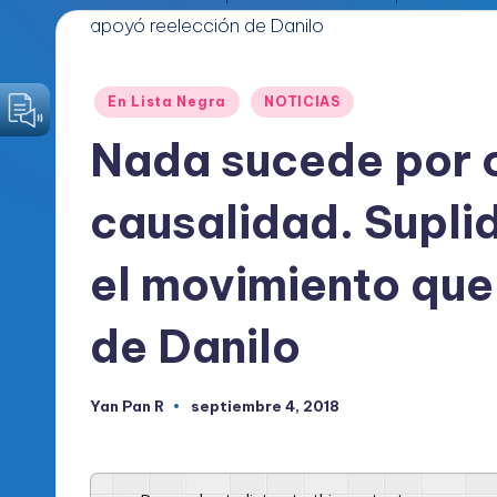
o
d
Publicado
En Lista Negra
NOTICIAS
i
en
Nada sucede por c
c
causalidad. Supli
o
O
el movimiento que
fi
de Danilo
c
i
Yan Pan R
septiembre 4, 2018
Publicado
por
a