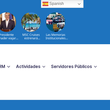
Spanish
Presidente
MSC Cruises
Las Memorias
nader viajará
estrenará
Institucionales
olombia para
Catalina Sugar
2024–2026
ticipar en la
Beach, un nuevo
a de posesión
destino exclusivo
Abelardo de la
en República
Espriella
Dominicana
RM
Actividades
Servidores Públicos