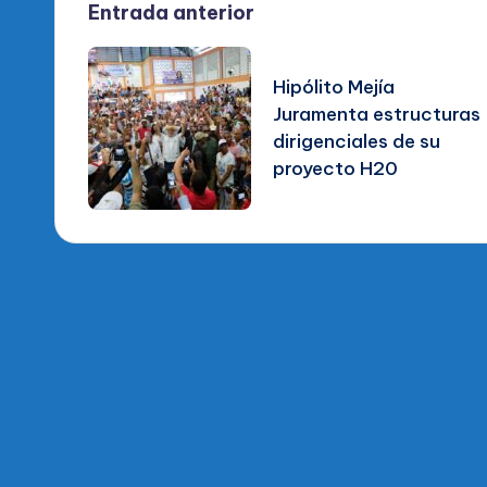
Navegación
Entrada anterior
de
Hipólito Mejía
Juramenta estructuras
entradas
dirigenciales de su
proyecto H20