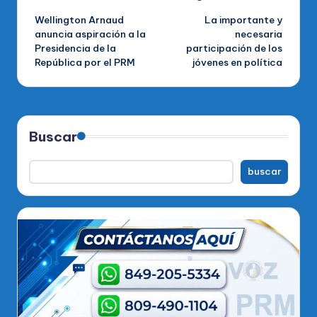
Wellington Arnaud
La importante y
de
anuncia aspiración a la
necesaria
Presidencia de la
participación de los
entradas
República por el PRM
jóvenes en política
Buscar
buscar