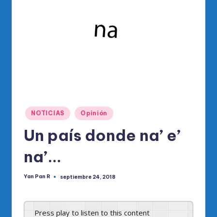
o
di
c
o
O
fi
ci
al
Publicado
NOTICIAS
Opinión
en
d
Un país donde na’ e’
el
na’…
P
R
Yan Pan R
septiembre 24, 2018
Publicado
por
M
Press play to listen to this content