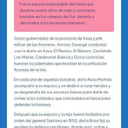
Fue la esposa inseparable del héroe que
durante cuatro años de rudo y constante
batallar en los campos del Sur, detenía y
derrotaba a los invasores haitianos.
Como gobernador de la provincia de Azua y jefe
militar de las fronteras, Antonio Duvergé combatió
casi a diario en Azua, El Memiso, El Número, Cachimán,
Las Matas, Cambronal, Bánica y Ocoa contra las
huestes occidentales que insistían en la unificación
forzada de la Isla.
En cada una de aquellas batallas, doña Rosa Montás
acompañó a su esposo y se dedicó a curar heridos y
se desprendía de sus escasos bienes para darle de
comer a los soldados que comandaba el héroe para
defender la frontera.
Después que su esposo y su hijo fueron fusilados por
orden del general Santana en 1855, doña Rosa fijó su
residencia definitiva en Higüey, donde vivió, pobre y