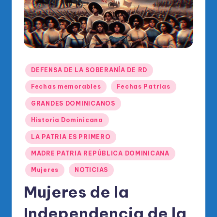
o
di
c
o
O
Publicado
DEFENSA DE LA SOBERANÍA DE RD
en
fi
Fechas memorables
Fechas Patrias
ci
GRANDES DOMINICANOS
al
Historia Dominicana
d
LA PATRIA ES PRIMERO
el
MADRE PATRIA REPÚBLICA DOMINICANA
P
Mujeres
NOTICIAS
R
Mujeres de la
M
Independencia de la