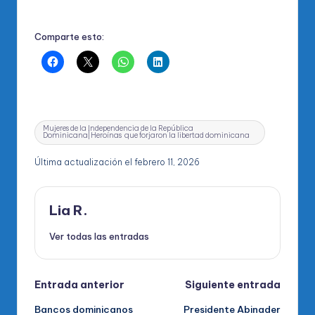
Comparte esto:
Etiquetas:
Mujeres de la Independencia de la República
Dominicana|Heroínas que forjaron la libertad dominicana
Última actualización el febrero 11, 2026
Lia R.
Ver todas las entradas
Navegación
Entrada anterior
Siguiente entrada
Bancos dominicanos
Presidente Abinader