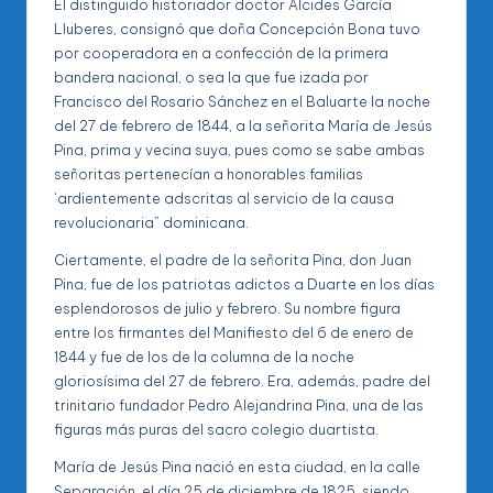
El distinguido historiador doctor Alcides García
Lluberes, consignó que doña Concepción Bona tuvo
por cooperadora en a confección de la primera
bandera nacional, o sea la que fue izada por
Francisco del Rosario Sánchez en el Baluarte la noche
del 27 de febrero de 1844, a la señorita María de Jesús
Pina, prima y vecina suya, pues como se sabe ambas
señoritas pertenecían a honorables familias
‘ardientemente adscritas al servicio de la causa
revolucionaria” dominicana.
Ciertamente, el padre de la señorita Pina, don Juan
Pina, fue de los patriotas adictos a Duarte en los días
esplendorosos de julio y febrero. Su nombre figura
entre los firmantes del Manifiesto del 6 de enero de
1844 y fue de los de la columna de la noche
gloriosísima del 27 de febrero. Era, además, padre del
trinitario fundador Pedro Alejandrina Pina, una de las
figuras más puras del sacro colegio duartista.
María de Jesús Pina nació en esta ciudad, en la calle
Separación, el día 25 de diciembre de 1825, siendo