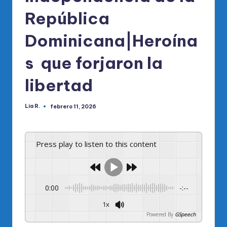
República
Dominicana|Heroína
s que forjaron la
libertad
Lia R.
febrero 11, 2026
Publicado
por
Press play to listen to this content
0:00
-:--
1x
Powered By
GSpeech