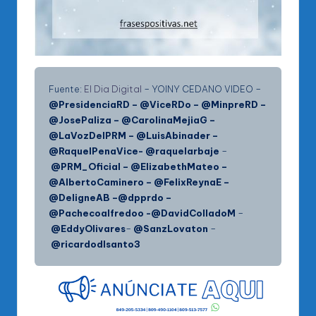
Fuente:
El Dia Digital
– YOINY CEDANO VIDEO –
@PresidenciaRD – @ViceRDo – @MinpreRD –
@JosePaliza – @CarolinaMejiaG –
@LaVozDelPRM – @LuisAbinader –
@RaquelPenaVice- @raquelarbaje
–
@PRM_Oficial – @ElizabethMateo –
@AlbertoCaminero – @FelixReynaE –
@DeligneAB –@dpprdo –
@Pachecoalfredoo -@DavidColladoM
–
@EddyOlivares
–
@SanzLovaton
–
@ricardodlsanto3