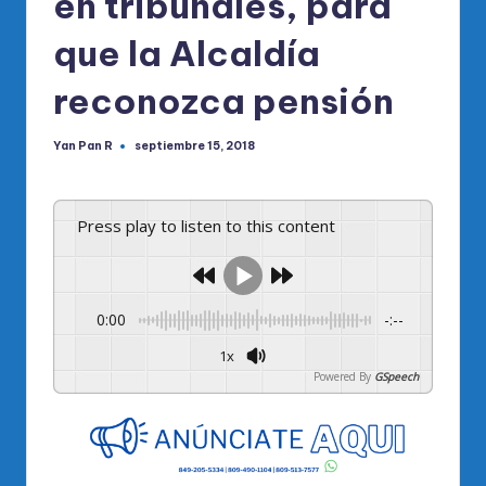
en tribunales, para
que la Alcaldía
reconozca pensión
Yan Pan R
septiembre 15, 2018
Publicado
por
Press play to listen to this content
0:00
-:--
1x
Powered By
GSpeech