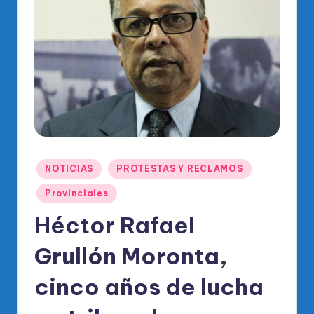
o
di
c
o
O
fi
ci
al
Publicado
NOTICIAS
PROTESTAS Y RECLAMOS
en
d
Provinciales
el
Héctor Rafael
P
Grullón Moronta,
R
M
cinco años de lucha