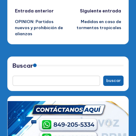
Navegación
Entrada anterior
Siguiente entrada
OPINION: Partidos
Medidas en caso de
de
nuevos y prohibición de
tormentas tropicales
alianzas
entradas
Buscar
buscar