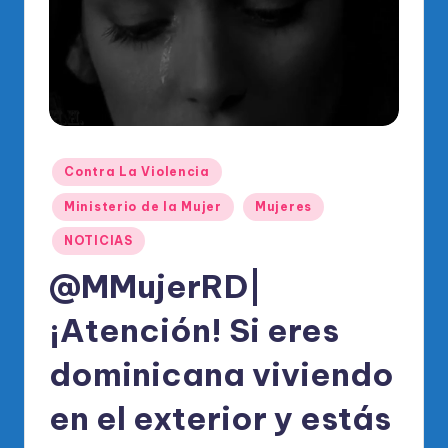
o
di
c
o
O
fi
Publicado
Contra La Violencia
en
ci
Ministerio de la Mujer
Mujeres
al
NOTICIAS
d
@MMujerRD|
el
¡Atención! Si eres
P
R
dominicana viviendo
M
en el exterior y estás