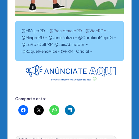
@MMujerRD –
@PresidenciaRD
–
@ViceRDo
–
@MinpreRD – @JosePaliza – @CarolinaMejiaG –
@LaVozDelPRM @LuisAbinader –
@RaquelPenaVice- @PRM_Oficial –
Comparte esto:
Etiquetas: