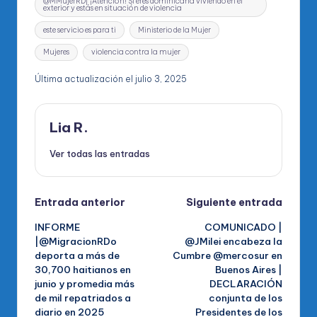
@MMujerRD| ¡Atención! Si eres dominicana viviendo en el
exterior y estás en situación de violencia
este servicio es para ti
Ministerio de la Mujer
Mujeres
violencia contra la mujer
Última actualización el julio 3, 2025
Lia R.
Ver todas las entradas
Navegación
Entrada anterior
Siguiente entrada
INFORME
COMUNICADO |
de
|@MigracionRDo
@JMilei encabeza la
deporta a más de
Cumbre @mercosur en
entradas
30,700 haitianos en
Buenos Aires |
junio y promedia más
DECLARACIÓN
de mil repatriados a
conjunta de los
diario en 2025
Presidentes de los