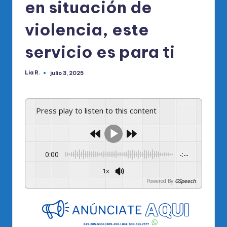
en situación de
violencia, este
servicio es para ti
Lia R.
julio 3, 2025
Publicado
por
Press play to listen to this content
0:00
-:--
1x
Powered By
GSpeech