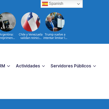
Spanish
Argentina:
Chile y Venezuela
Trump vuelve a
reprimen
validan reinicio
intentar limitar la
otesta contra
de relaciones
ciudadanía por
oyecto sobre
consulares
nacimiento
propiedad
RM
Actividades
Servidores Públicos