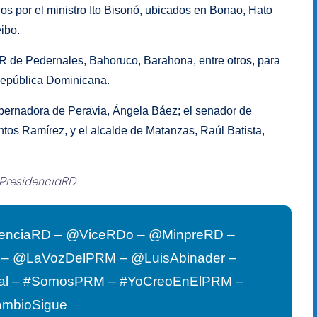
os por el ministro Ito Bisonó, ubicados en Bonao, Hato
ibo.
R de Pedernales, Bahoruco, Barahona, entre otros, para
 República Dominicana.
obernadora de Peravia, Ángela Báez; el senador de
ntos Ramírez, y el alcalde de Matanzas, Raúl Batista,
PresidenciaRD
enciaRD – @ViceRDo – @MinpreRD –
G – @LaVozDelPRM – @LuisAbinader –
al – #SomosPRM – #YoCreoEnElPRM –
ambioSigue