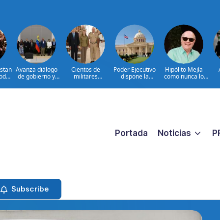
estan
Avanza diálogo
Cientos de
Poder Ejecutivo
Hipólito Mejía
Poder
de gobierno y
militares
dispone la
como nunca lo
osta
grupo de
participan en
extradición de
hemos visto: el
pr
oposición en
consulta nacional
dos dominicanos
padre detrás del
pr
Venezuela
para fortalecer la
requeridos por
presidente|
prevención de la
Estados Unidos
ENTREVISTA
violencia contra
por narcotráfico y
las mujeres
lavado de activos
Portada
Noticias
P
Subscribe