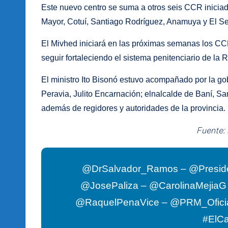
Este nuevo centro se suma a otros seis CCR iniciad
Mayor, Cotuí, Santiago Rodríguez, Anamuya y El Se
El Mivhed iniciará en las próximas semanas los CC
seguir fortaleciendo el sistema penitenciario de la
El ministro Ito Bisonó estuvo acompañado por la g
Peravia, Julito Encarnación; elnalcalde de Baní, Sa
además de regidores y autoridades de la provincia.
Fuente:
@DrSalvador_Ramos – @Presid
@JosePaliza – @CarolinaMejia
@RaquelPenaVice – @PRM_Ofici
#ElC