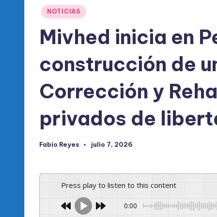
l
Publicado
NOTICIAS
d
en
Mivhed inicia en P
e
construcción de u
l
P
Corrección y Reha
R
privados de liber
M
Fabio Reyes
julio 7, 2026
Publicado
por
Press play to listen to this content
0:00