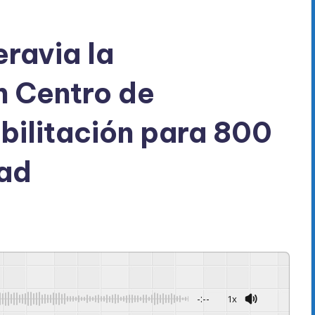
eravia la
n Centro de
bilitación para 800
tad
-:--
1x