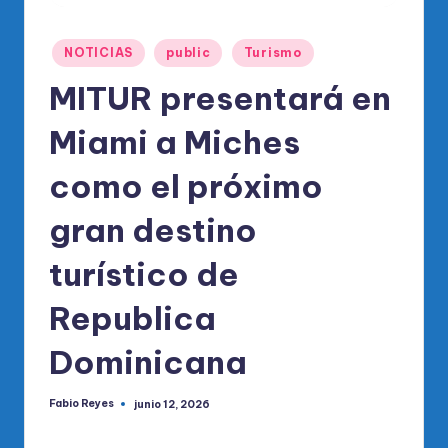
o
di
Publicado
NOTICIAS
public
Turismo
c
en
MITUR presentará en
o
O
Miami a Miches
fi
como el próximo
ci
gran destino
al
d
turístico de
el
Republica
P
Dominicana
R
M
Fabio Reyes
junio 12, 2026
Publicado
por