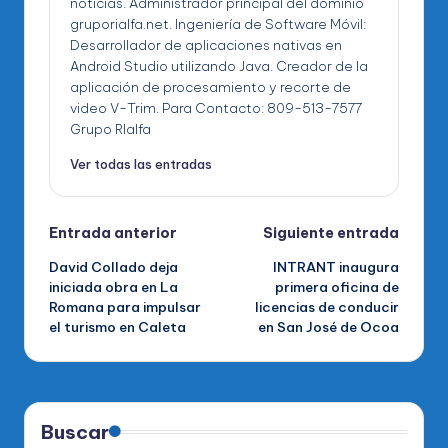
noticias. Administrador principal del dominio
gruporialfa.net. Ingeniería de Software Móvil:
Desarrollador de aplicaciones nativas en
Android Studio utilizando Java. Creador de la
aplicación de procesamiento y recorte de
video V-Trim. Para Contacto: 809-513-7577
Grupo RIalfa
Ver todas las entradas
Navegación
Entrada anterior
Siguiente entrada
David Collado deja
INTRANT inaugura
de
iniciada obra en La
primera oficina de
Romana para impulsar
licencias de conducir
entradas
el turismo en Caleta
en San José de Ocoa
Buscar