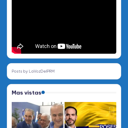
Posts by LaVozDelPRM
Mas vistas