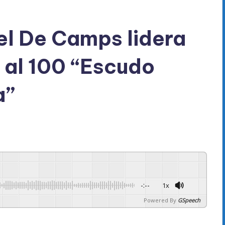
uel De Camps lidera
 al 100 “Escudo
a”
-:--
1x
Powered By
GSpeech