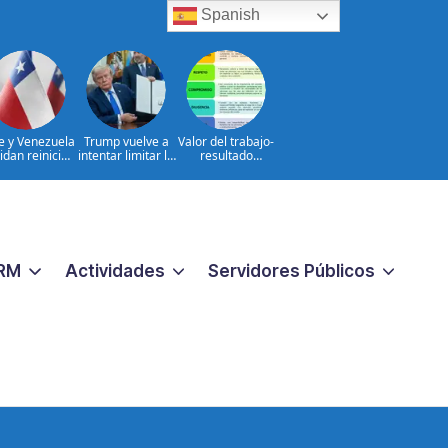
Spanish
le y Venezuela
Trump vuelve a
Valor del trabajo-
idan reinicio
intentar limitar la
resultado
e relaciones
ciudadanía por
CONSTANTE
consulares
nacimiento
CERCANO A LA
GENTE frente a
las aspiraciones
PERSONALES
RM
Actividades
Servidores Públicos