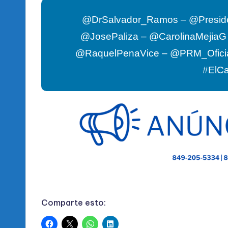
@DrSalvador_Ramos – @Presid
@JosePaliza – @CarolinaMejia
@RaquelPenaVice – @PRM_Ofici
#ElC
Comparte esto: