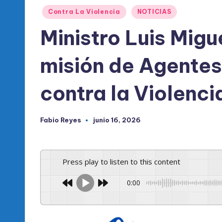
l
Publicado
Contra La Violencia
NOTICIAS
d
en
Ministro Luis Mig
e
misión de Agentes
l
P
contra la Violenci
R
Fabio Reyes
junio 16, 2026
Publicado
M
por
Press play to listen to this content
0:00