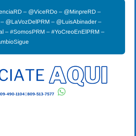
enciaRD – @ViceRDo – @MinpreRD –
G – @LaVozDelPRM – @LuisAbinader –
al – #SomosPRM – #YoCreoEnElPRM –
ambioSigue