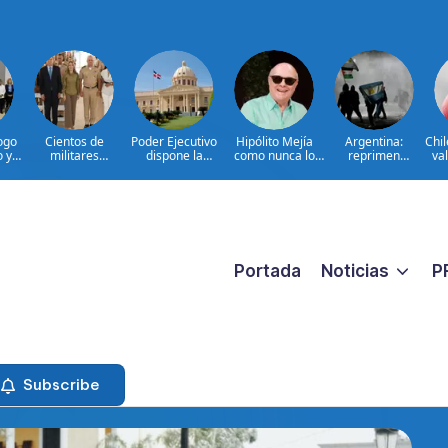
ogo
Cientos de
Poder Ejecutivo
Hipólito Mejía
Argentina:
Chi
o y
militares
dispone la
como nunca lo
reprimen
val
participan en
extradición de
hemos visto: el
protesta contra
d
en
consulta nacional
dos dominicanos
padre detrás del
proyecto sobre
a
para fortalecer la
requeridos por
presidente|
propiedad
prevención de la
Estados Unidos
ENTREVISTA
violencia contra
por narcotráfico y
las mujeres
lavado de activos
Portada
Noticias
P
Subscribe