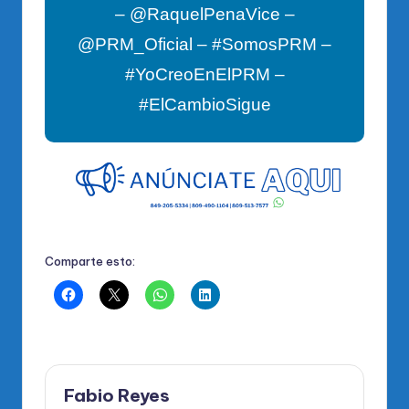
– @RaquelPenaVice –
@PRM_Oficial – #SomosPRM –
#YoCreoEnElPRM –
#ElCambioSigue
Comparte esto:
Fabio Reyes