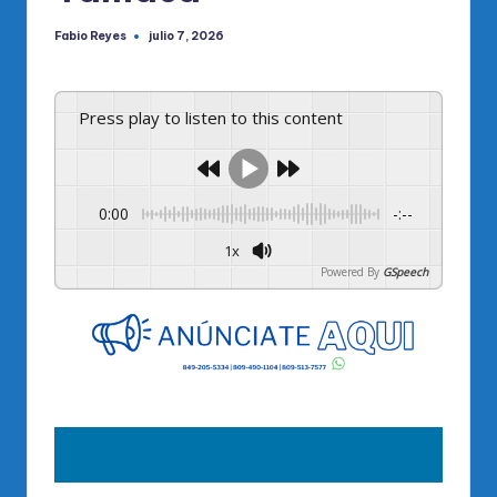
Fabio Reyes
julio 7, 2026
Publicado
por
Press play to listen to this content
0:00
-:--
1x
Powered By
GSpeech