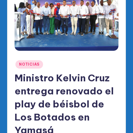
o
di
c
o
O
fi
ci
Publicado
NOTICIAS
al
en
Ministro Kelvin Cruz
d
el
entrega renovado el
P
play de béisbol de
R
Los Botados en
M
Yamasá