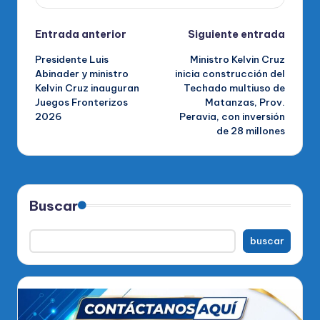
Navegación
Entrada anterior
Siguiente entrada
Presidente Luis
Ministro Kelvin Cruz
de
Abinader y ministro
inicia construcción del
Kelvin Cruz inauguran
Techado multiuso de
entradas
Juegos Fronterizos
Matanzas, Prov.
2026
Peravia, con inversión
de 28 millones
Buscar
buscar