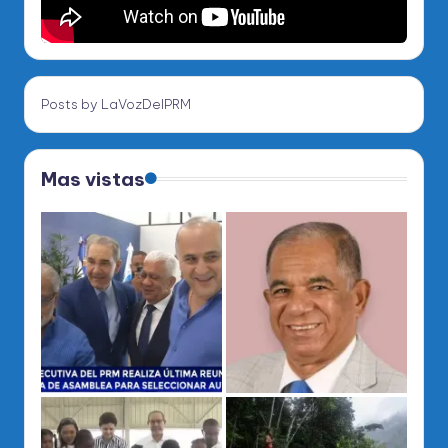
Posts by LaVozDelPRM
Mas vistas