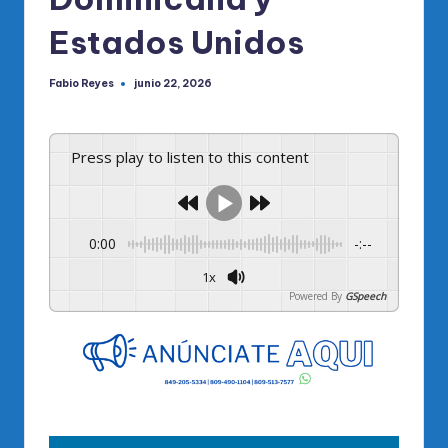
Estados Unidos
Fabio Reyes
junio 22, 2026
Publicado
por
Press play to listen to this content
0:00
-:--
1x
Powered By
GSpeech