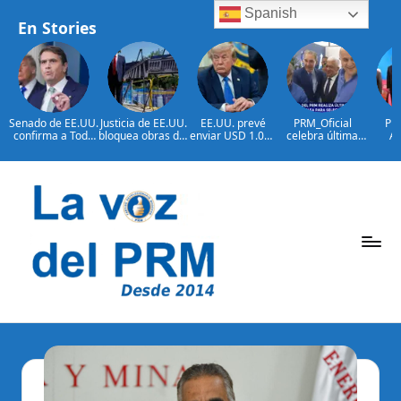
Spanish
En Stories
Senado de EE.UU.
Justicia de EE.UU.
EE.UU. prevé
PRM_Oficial
Pre
confirma a Todd
bloquea obras del
enviar USD 1.000
celebra última
Ab
Blanche como
salón de baile de
millones en
reunión
concl
fiscal general
Trump
ayuda a Colombia
preparatoria
en C
antes de
sale
asamblea para
Re
Saltar
seleccionar
Domin
autoridades
toma d
al
de Abe
Es
contenido
P
La
Voz
e
Del
ri
PRM