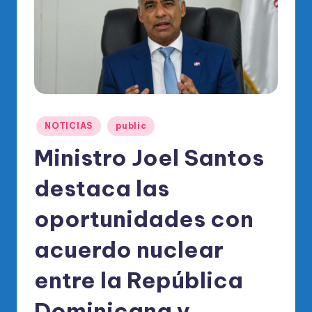
o
di
c
o
O
fi
Publicado
NOTICIAS
public
ci
en
Ministro Joel Santos
al
destaca las
d
el
oportunidades con
P
acuerdo nuclear
R
entre la República
M
Dominicana y