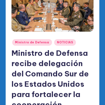
o
di
c
o
O
fi
Publicado
Ministro de Defensa
NOTICIAS
ci
en
Ministro de Defensa
al
recibe delegación
d
el
del Comando Sur de
P
los Estados Unidos
R
para fortalecer la
M
cooperación