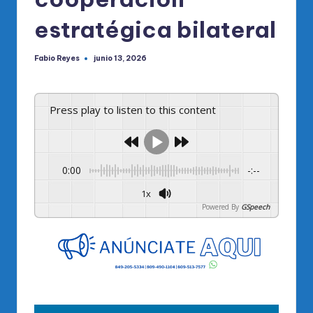
estratégica bilateral
Fabio Reyes
junio 13, 2026
Publicado
por
Press play to listen to this content
0:00
-:--
1x
Powered By
GSpeech