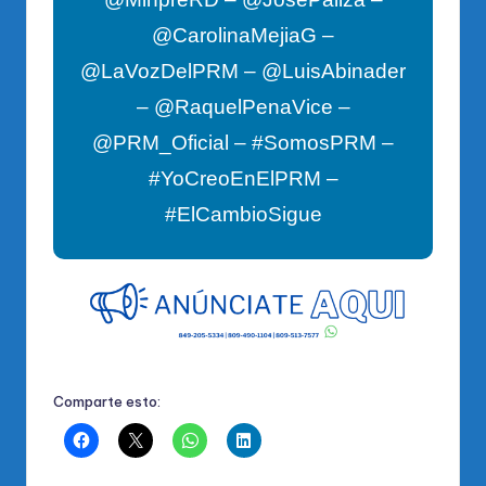
@CarolinaMejiaG –
@LaVozDelPRM – @LuisAbinader
– @RaquelPenaVice –
@PRM_Oficial – #SomosPRM –
#YoCreoEnElPRM –
#ElCambioSigue
Comparte esto: