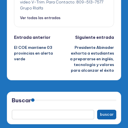
video V-Trim. Para Contacto: 809-513-7577
Grupo RIalfa
Ver todas las entradas
Navegación
Entrada anterior
Siguiente entrada
El COE mantiene 03
Presidente Abinader
de
provincias en alerta
exhorta a estudiantes
verde
a prepararse en inglés,
entradas
tecnología y valores
para alcanzar el éxito
Buscar
buscar