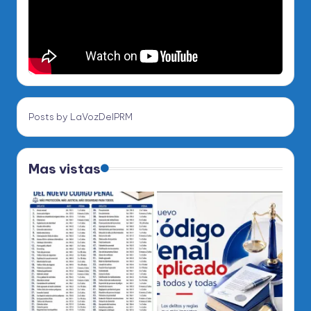
Posts by LaVozDelPRM
Mas vistas