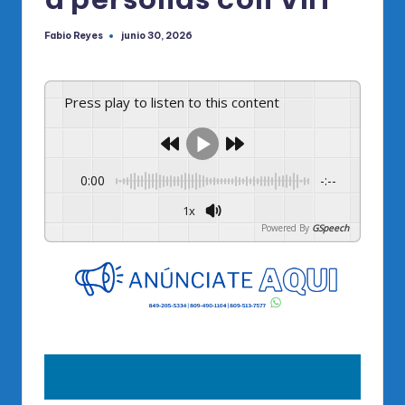
Fabio Reyes
junio 30, 2026
Publicado
por
Press play to listen to this content
0:00
-:--
1x
Powered By
GSpeech