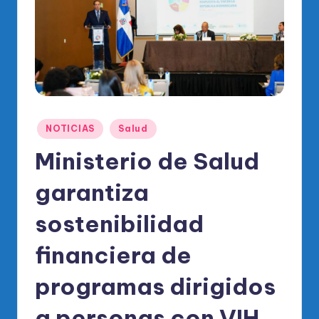
o
di
c
o
O
fi
Publicado
NOTICIAS
Salud
ci
en
Ministerio de Salud
al
garantiza
d
el
sostenibilidad
P
financiera de
R
programas dirigidos
M
a personas con VIH