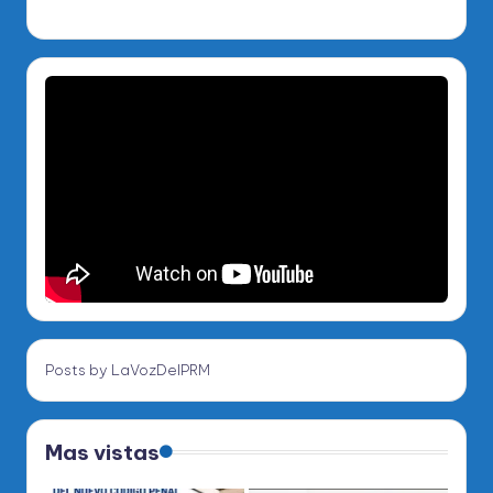
Posts by LaVozDelPRM
Mas vistas