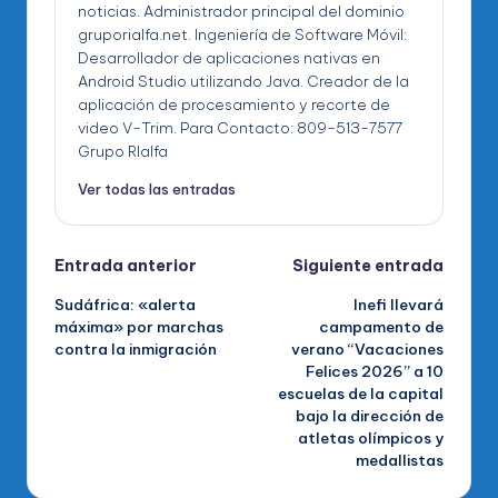
noticias. Administrador principal del dominio
gruporialfa.net. Ingeniería de Software Móvil:
Desarrollador de aplicaciones nativas en
Android Studio utilizando Java. Creador de la
aplicación de procesamiento y recorte de
video V-Trim. Para Contacto: 809-513-7577
Grupo RIalfa
Ver todas las entradas
Navegación
Entrada anterior
Siguiente entrada
Sudáfrica: «alerta
Inefi llevará
de
máxima» por marchas
campamento de
contra la inmigración
verano “Vacaciones
entradas
Felices 2026” a 10
escuelas de la capital
bajo la dirección de
atletas olímpicos y
medallistas