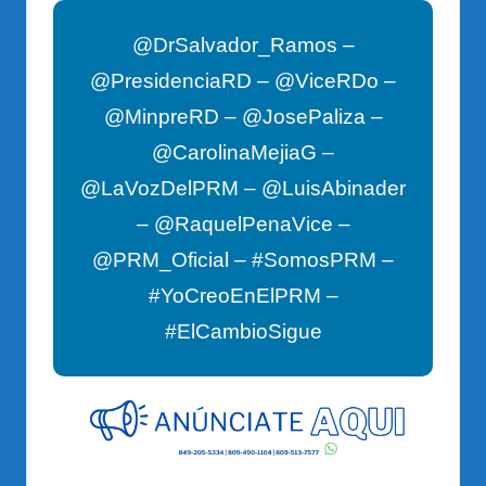
@DrSalvador_Ramos –
@PresidenciaRD – @ViceRDo –
@MinpreRD – @JosePaliza –
@CarolinaMejiaG –
@LaVozDelPRM – @LuisAbinader
– @RaquelPenaVice –
@PRM_Oficial – #SomosPRM –
#YoCreoEnElPRM –
#ElCambioSigue