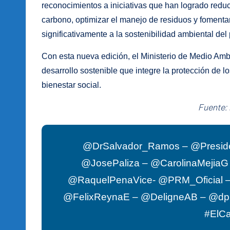
reconocimientos a iniciativas que han logrado redu
carbono, optimizar el manejo de residuos y fomenta
significativamente a la sostenibilidad ambiental del 
Con esta nueva edición, el Ministerio de Medio Am
desarrollo sostenible que integre la protección de l
bienestar social.
Fuente:
@DrSalvador_Ramos – @Presid
@JosePaliza – @CarolinaMejia
@RaquelPenaVice- @PRM_Oficial –
@FelixReynaE – @DeligneAB – @d
#ElC