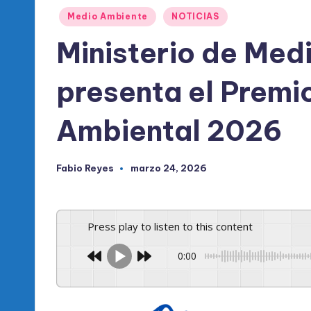
l
Publicado
Medio Ambiente
NOTICIAS
d
en
Ministerio de Med
e
presenta el Premi
l
P
Ambiental 2026
R
Fabio Reyes
marzo 24, 2026
Publicado
M
por
Press play to listen to this content
0:00