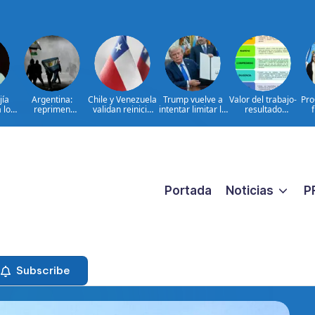
jía
Argentina:
Chile y Venezuela
Trump vuelve a
Valor del trabajo-
Pro
 lo
reprimen
validan reinicio
intentar limitar la
resultado
 el
protesta contra
de relaciones
ciudadanía por
CONSTANTE
com
 del
proyecto sobre
consulares
nacimiento
CERCANO A LA
obt
e|
propiedad
GENTE frente a
I
TA
las aspiraciones
pa
PERSONALES
Portada
Noticias
P
Subscribe