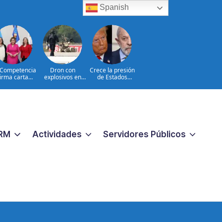
Spanish
Competencia
Dron con
Crece la presión
firma carta
explosivos en
de Estados
promiso para
Leipzig: hechos e
Unidos sobre
ener el Sello
interrogantes
Brasil
gualando RD
ra el Sector
Público
RM
Actividades
Servidores Públicos