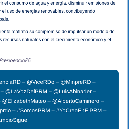
cir el consumo de agua y energía, disminuir emisiones de
r el uso de energías renovables, contribuyendo
país.
biente reafirma su compromiso de impulsar un modelo de
os recursos naturales con el crecimiento económico y el
PresidenciaRD
enciaRD – @ViceRDo – @MinpreRD –
G – @LaVozDelPRM – @LuisAbinader –
 @ElizabethMateo – @AlbertoCaminero –
pprdo – #SomosPRM – #YoCreoEnElPRM –
ambioSigue