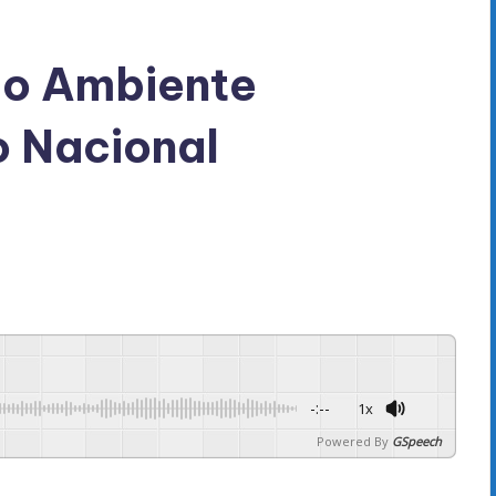
io Ambiente
o Nacional
-:--
1x
Powered By
GSpeech