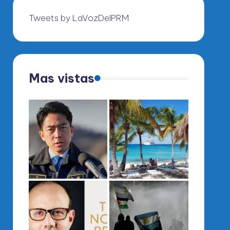
Tweets by LaVozDelPRM
Mas vistas