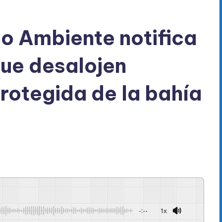
io Ambiente notifica
que desalojen
rotegida de la bahía
-:--
1x