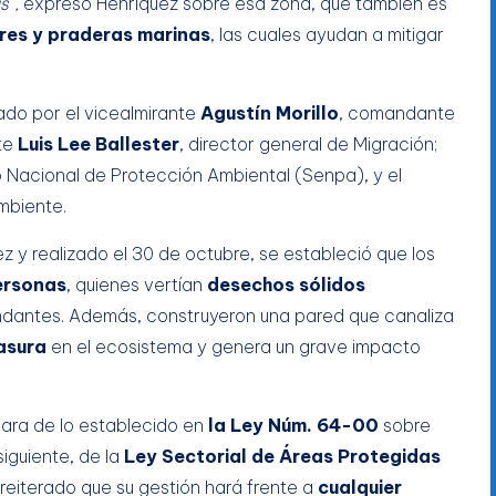
s”,
expresó Henríquez sobre esa zona, que también es
res y praderas marinas
, las cuales ayudan a mitigar
ado por el vicealmirante
Agustín Morillo
, comandante
nte
Luis Lee Ballester
, director general de Migración;
io Nacional de Protección Ambiental (Senpa), y el
Ambiente.
ez y realizado el 30 de octubre, se estableció que los
ersonas
, quienes vertían
desechos sólidos
undantes. Además, construyeron una pared que canaliza
asura
en el ecosistema y genera un grave impacto
clara de lo establecido en
la Ley Núm. 64-00
sobre
iguiente, de la
Ley Sectorial de Áreas Protegidas
 reiterado que su gestión hará frente a
cualquier