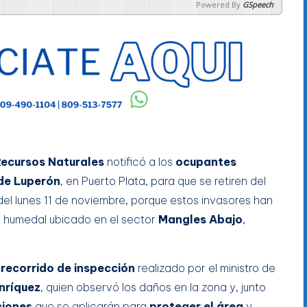
Powered By
GSpeech
Recursos Naturales
notificó a los
ocupantes
 de Luperón
, en Puerto Plata, para que se retiren del
r del lunes 11 de noviembre, porque estos invasores han
l humedal ubicado en el sector
Mangles Abajo
,
recorrido de inspección
realizado por el ministro de
nríquez
, quien observó los daños en la zona y, junto
ciones
que se aplicarán para
proteger el área
y,