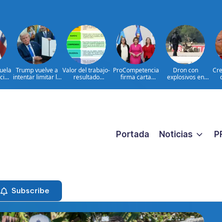
uela
Trump vuelve a
Valor del trabajo-
ProCompetencia
Dron con
Cre
icio
intentar limitar la
resultado
firma carta
explosivos en
es
ciudadanía por
CONSTANTE
compromiso para
Leipzig: hechos e
U
s
nacimiento
CERCANO A LA
obtener el Sello
interrogantes
GENTE frente a
Igualando RD
las aspiraciones
para el Sector
PERSONALES
Público
Portada
Noticias
P
Subscribe