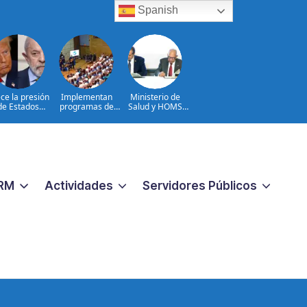
Spanish
ce la presión
Implementan
Ministerio de
de Estados
programas de
Salud y HOMS
nidos sobre
arterapia y
firman acuerdo
Brasil
huertos como
para fortalecer la
herramientas
prevención,
para la
diagnóstico y
recuperación y la
tratamiento de
inclusión social
las hepatitis
virales
RM
Actividades
Servidores Públicos