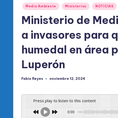
l
Publicado
Medio Ambiente
Ministerios
NOTICIAS
d
en
Ministerio de Med
e
a invasores para 
l
P
humedal en área p
R
Luperón
M
Fabio Reyes
noviembre 12, 2024
Publicado
por
Press play to listen to this content
0:00