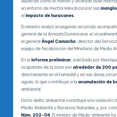
especies como el manatí y diversas aves marina
un entorno de mucha relevancia por sus
mangla
el
impacto de huracanes
.
El ministro realizó el segundo recorrido acompañ
general de la Armada Dominicana; el vicealmira
el general
Ángel Camacho
, director del Servic
equipo de fiscalización del Ministerio de Medio 
En el
informe preliminar
, solicitado por Henríqu
ocupantes de la zona son
alrededor de 200 p
directamente en el humedal y en sus áreas circ
aguas, lo que contribuye a la
acumulación de b
ambiental.
Dicho delito ambiental constituye una violación 
Medio Ambiente y Recursos Naturales y, por cons
Núm. 202-04
. El ministro de Medio ambiente ha