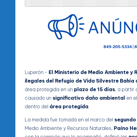
Luperón.-
El Ministerio de Medio Ambiente y 
ilegales del
Refugio de Vida Silvestre Bahía
área protegida en un
plazo de 15 días
, a parti
causado un
significativo daño ambiental
en e
dentro del
área protegida
.
La medida fue tomada en el marco del
segundo 
Medio Ambiente y Recursos Naturales,
Paíno He
con la comisión que lo acompañó, definió las
ac