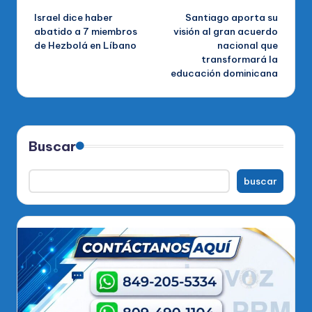
Israel dice haber
Santiago aporta su
de
abatido a 7 miembros
visión al gran acuerdo
de Hezbolá en Líbano
nacional que
entradas
transformará la
educación dominicana
Buscar
buscar