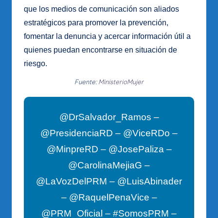
que los medios de comunicación son aliados
estratégicos para promover la prevención,
fomentar la denuncia y acercar información útil a
quienes puedan encontrarse en situación de
riesgo.
Fuente:
MinisterioMujer
@DrSalvador_Ramos –
@PresidenciaRD – @ViceRDo –
@MinpreRD – @JosePaliza –
@CarolinaMejiaG –
@LaVozDelPRM – @LuisAbinader
– @RaquelPenaVice –
@PRM_Oficial – #SomosPRM –