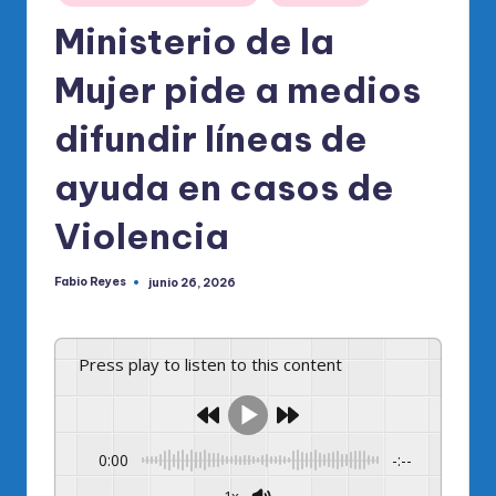
o
en
Ministerio de la
di
c
Mujer pide a medios
o
difundir líneas de
O
ayuda en casos de
fi
ci
Violencia
al
Fabio Reyes
junio 26, 2026
d
Publicado
por
el
P
Press play to listen to this content
R
M
0:00
-:--