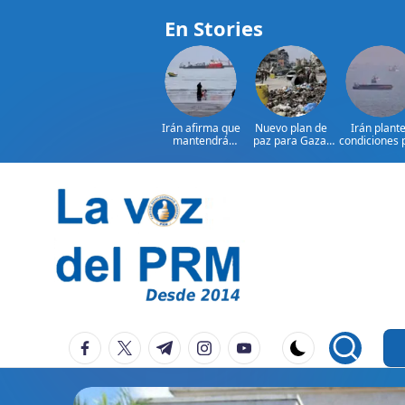
En Stories
Irán afirma que
Nuevo plan de
Irán plant
mantendrá
paz para Gaza:
condiciones 
bloqueo de
¿presionará EE.
reabrir el
Ormuz hasta que
UU. a Israel?
estrecho 
Estados
Ormuz
Saltar
al
contenido
P
La
facebook.com
twitter.com
t.me
instagram.com
youtube.com
Voz
e
Del
ri
PRM