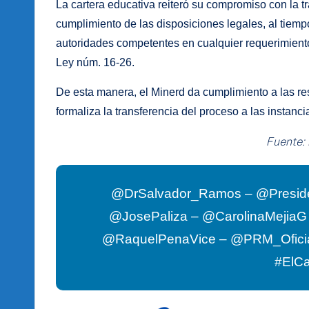
La cartera educativa reiteró su compromiso con la tr
cumplimiento de las disposiciones legales, al tiemp
autoridades competentes en cualquier requerimiento 
Ley núm. 16-26.
De esta manera, el Minerd da cumplimiento a las res
formaliza la transferencia del proceso a las instan
Fuente:
@DrSalvador_Ramos – @Presid
@JosePaliza – @CarolinaMejia
@RaquelPenaVice – @PRM_Ofici
#ElC