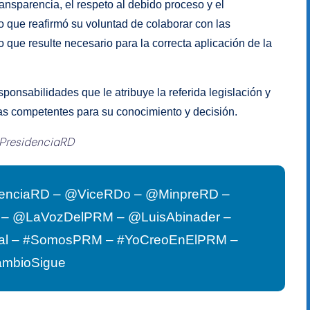
ansparencia, el respeto al debido proceso y el
o que reafirmó su voluntad de colaborar con las
que resulte necesario para la correcta aplicación de la
ponsabilidades que le atribuye la referida legislación y
cias competentes para su conocimiento y decisión.
PresidenciaRD
enciaRD – @ViceRDo – @MinpreRD –
G – @LaVozDelPRM – @LuisAbinader –
al – #SomosPRM – #YoCreoEnElPRM –
ambioSigue