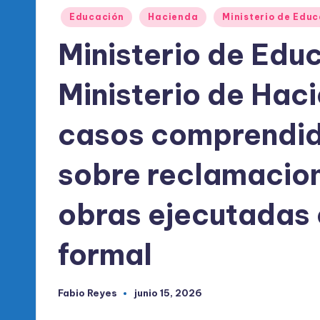
l
Publicado
Educación
Hacienda
Ministerio de Edu
d
en
Ministerio de Educ
e
Ministerio de Hac
l
P
casos comprendid
R
sobre reclamacio
M
obras ejecutadas 
formal
Fabio Reyes
junio 15, 2026
Publicado
por