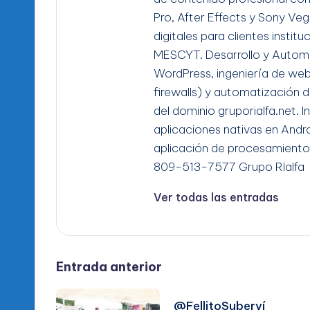
Pro, After Effects y Sony Ve
digitales para clientes instit
MESCYT. Desarrollo y Automa
WordPress, ingeniería de we
firewalls) y automatización d
del dominio gruporialfa.net. 
aplicaciones nativas en Andro
aplicación de procesamiento
809-513-7577 Grupo RIalfa
Ver todas las entradas
Navegación
Entrada anterior
de
@FellitoSuberví