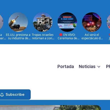
ea
EE.UU. presiona a
Tropas israelíes
EN VIVO:
Así será el
para
su industria de
retornan a zona
Ceremonia de
espectáculo de
defensa por más
bajo control de
clausura de los
clausura de los
Res
de
armamento
Líbano
XXV Juegos
Juegos
Centroamericano
Centroamericano
Cen
s y del Caribe
s y del Caribe
s 
Santo Domingo
Santo Domingo
2
2026.
2026
Portada
Noticias
P
Subscribe