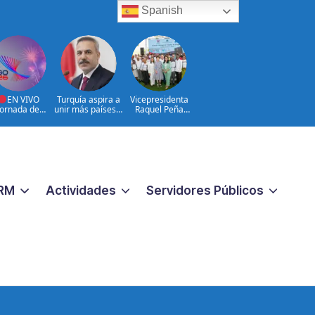
Spanish
EN VIVO
Turquía aspira a
Vicepresidenta
Jornada de
unir más países a
Raquel Peña
umen y Cierre
la Defensa de la
entrega 450
Juegos
Meca
títulos de
troamericano
propiedad a igual
y del Caribe
número de
026 | 08 de
familias de
Agosto
Guayacanal, en
Azua
RM
Actividades
Servidores Públicos