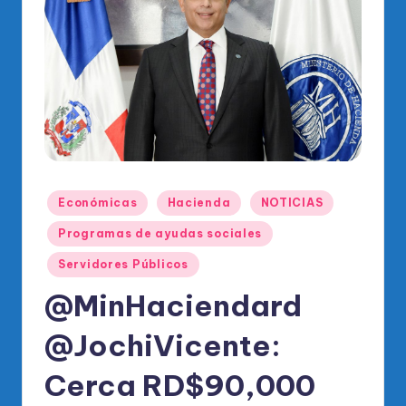
o
di
c
o
O
fi
ci
Publicado
Económicas
Hacienda
NOTICIAS
al
en
Programas de ayudas sociales
d
el
Servidores Públicos
P
@MinHaciendard
R
@JochiVicente:
M
Cerca RD$90,000