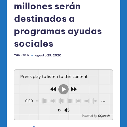
millones serán
destinados a
programas ayudas
sociales
Yan Pan R
agosto 29, 2020
Publicado
por
Press play to listen to this content
0:00
-:--
1x
Powered By
GSpeech