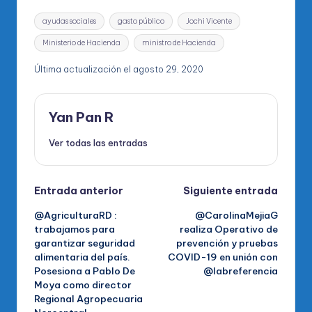
Etiquetas:
ayudas sociales
gasto público
Jochi Vicente
Ministerio de Hacienda
ministro de Hacienda
Última actualización el agosto 29, 2020
Yan Pan R
Ver todas las entradas
Navegación
Entrada anterior
Siguiente entrada
@AgriculturaRD :
@CarolinaMejiaG
de
trabajamos para
realiza Operativo de
garantizar seguridad
prevención y pruebas
entradas
alimentaria del país.
COVID-19 en unión con
Posesiona a Pablo De
@labreferencia
Moya como director
Regional Agropecuaria