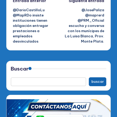
Navegación
Entrada anterior
Siguiente entrada
@DarioCastilloLu
@JosePaliza
de
@MapRDo insiste
@maprerd
instituciones tienen
@PRM_Oficial
entradas
obligación entregar
escucha y conversa
prestaciones a
con los munícipes de
empleados
La Luisa Blanca, Prov.
desvinculados
Monte Plata.
Buscar
buscar