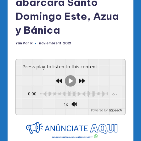
abarcará Santo
Domingo Este, Azua
y Bánica
Yan Pan R
noviembre 11, 2021
Publicado
por
Press play to listen to this content
0:00
-:--
1x
Powered By
GSpeech