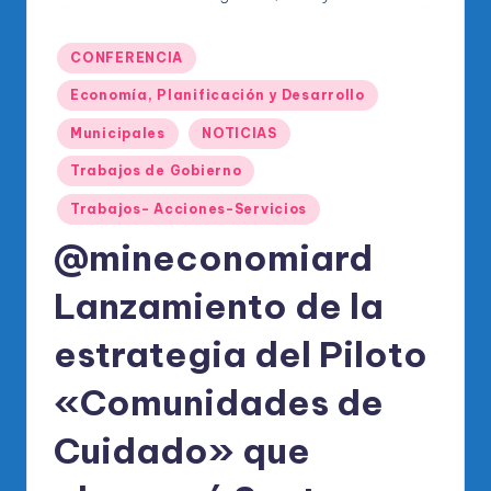
o
di
Publicado
CONFERENCIA
c
en
Economía, Planificación y Desarrollo
o
Municipales
NOTICIAS
O
Trabajos de Gobierno
fi
Trabajos- Acciones-Servicios
ci
@mineconomiard
al
d
Lanzamiento de la
el
estrategia del Piloto
P
«Comunidades de
R
M
Cuidado» que