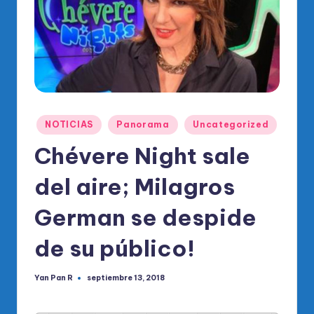
o
di
c
o
O
fi
Publicado
NOTICIAS
Panorama
Uncategorized
en
ci
Chévere Night sale
al
del aire; Milagros
d
el
German se despide
P
de su público!
R
M
Yan Pan R
septiembre 13, 2018
Publicado
por