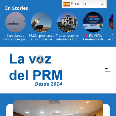
Spanish
En Stories
Irán plantea
EE.UU. presiona a
Tropas israelíes
EN VIVO:
Así
condiciones para
su industria de
retornan a zona
Ceremonia de
espec
reabrir el
defensa por más
bajo control de
clausura de los
claus
estrecho de
armamento
Líbano
XXV Juegos
J
Ormuz
Centroamericano
Centr
s y del Caribe
s y 
Saltar
Santo Domingo
Sant
2026.
al
contenido
P
La
Voz
e
Del
ri
PRM