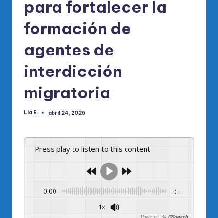
para fortalecer la
formación de
agentes de
interdicción
migratoria
Lia R.
abril 24, 2025
Publicado
por
Press play to listen to this content
0:00
-:--
1x
Powered By
GSpeech