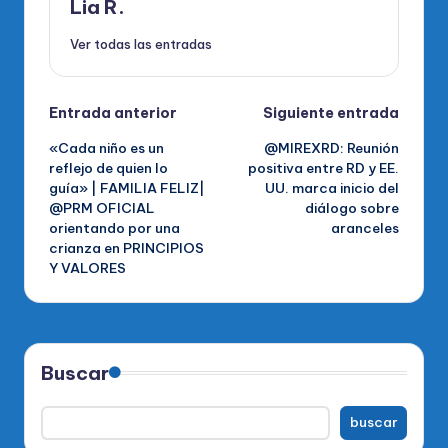
Lia R.
Ver todas las entradas
Navegación
Entrada anterior
Siguiente entrada
«Cada niño es un
@MIREXRD: Reunión
de
reflejo de quien lo
positiva entre RD y EE.
guía» | FAMILIA FELIZ|
UU. marca inicio del
entradas
@PRM OFICIAL
diálogo sobre
orientando por una
aranceles
crianza en PRINCIPIOS
Y VALORES
Buscar
buscar