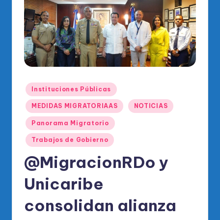
o
di
c
o
O
fi
Publicado
Instituciones Públicas
ci
en
MEDIDAS MIGRATORIAAS
NOTICIAS
al
Panorama Migratorio
d
Trabajos de Gobierno
el
@MigracionRDo y
P
R
Unicaribe
M
consolidan alianza