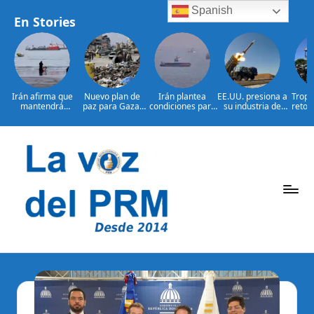
Spanish
En Stories
Irán afirma que
Nuevo plan de
Irán plantea
EE.UU. presiona a
Tropa
mantendrá
paz para Gaza:
condiciones para
su industria de
retor
bloqueo de
¿presionará EE.
reabrir el
defensa por más
bajo 
Ormuz hasta que
UU. a Israel?
estrecho de
armamento
L
Estados
Ormuz
Saltar
al
contenido
P
La
Voz
e
Del
ri
PRM