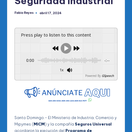
Seguridad Industrial
Fabio Reyes
abril 17, 2024
Publicado
por
Press play to listen to this content
0:00
-:--
1x
Powered By
GSpeech
Santo Domingo.- El Ministerio de Industria, Comercio y
Mipymes (
MICM
) y la compañía
Seguros Universal
acordaron la ejecución del
Programa de