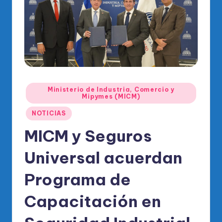
o
di
c
o
O
fi
Publicado
Ministerio de Industria, Comercio y
ci
en
Mipymes (MICM)
al
NOTICIAS
d
MICM y Seguros
el
Universal acuerdan
P
Programa de
R
M
Capacitación en