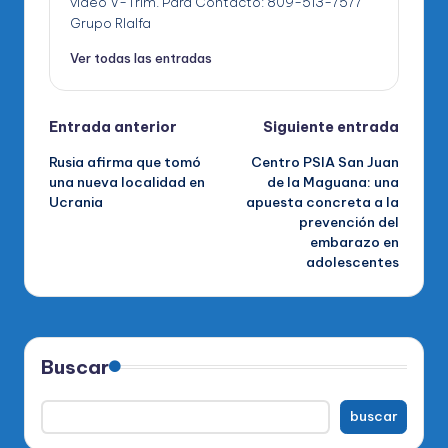
video V-Trim. Para Contacto: 809-513-7577
Grupo RIalfa
Ver todas las entradas
Navegación
Entrada anterior
Siguiente entrada
Rusia afirma que tomó
Centro PSIA San Juan
de
una nueva localidad en
de la Maguana: una
Ucrania
apuesta concreta a la
entradas
prevención del
embarazo en
adolescentes
Buscar
buscar