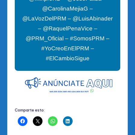
@CarolinaMejiaG –
@LaVozDelPRM – @LuisAbinader
– @RaquelPenaVice –
@PRM_Oficial – #SomosPRM –
#YoCreoEnElPRM –
#ElCambioSigue
Comparte esto: