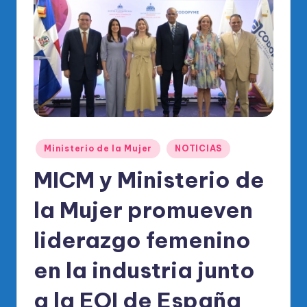
o
di
c
o
O
fi
ci
Publicado
Ministerio de la Mujer
NOTICIAS
al
en
MICM y Ministerio de
d
el
la Mujer promueven
P
liderazgo femenino
R
en la industria junto
M
a la EOI de España