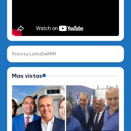
Posts by LaVozDelPRM
Mas vistas