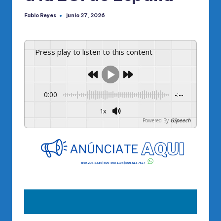
Fabio Reyes
junio 27, 2026
Publicado
por
Press play to listen to this content
0:00
-:--
1x
Powered By
GSpeech