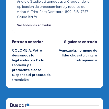
Android Studio utilizando Java. Creador de la
aplicación de procesamiento y recorte de
video V-Trim. Para Contacto: 809-513-7577
Grupo RIalfa
Ver todas las entradas
Navegación
Entrada anterior
Siguiente entrada
COLOMBIA: Petro
Venezuela: hermano de
de
desconoce la
líder chavista dirigirá
legitimidad de De la
petroquímica
entradas
Espriella y el
presidente electo
suspende el proceso de
transición
Buscar