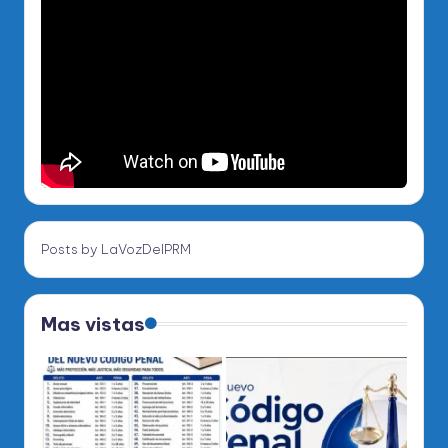
Posts by LaVozDelPRM
Mas vistas