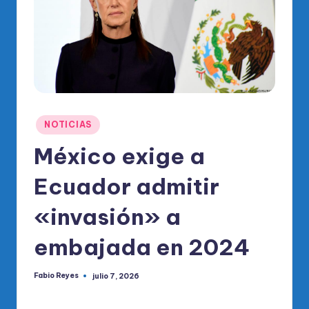
o
di
c
o
O
fi
Publicado
NOTICIAS
ci
en
México exige a
al
Ecuador admitir
d
el
«invasión» a
P
embajada en 2024
R
M
Fabio Reyes
julio 7, 2026
Publicado
por