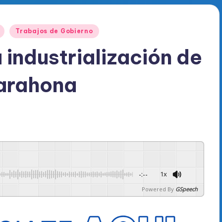
Trabajos de Gobierno
ndustrialización de
Barahona
-:--
1x
Powered By
GSpeech