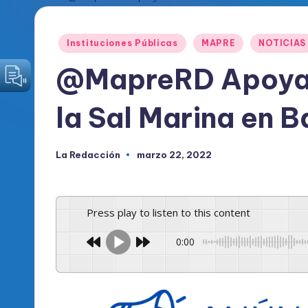
o
Publicado
Instituciones Públicas
MAPRE
NOTICIAS
d
en
@MapreRD Apoya i
i
c
la Sal Marina en 
o
La Redacción
marzo 22, 2022
Publicado
O
por
fi
Press play to listen to this content
c
0:00
i
a