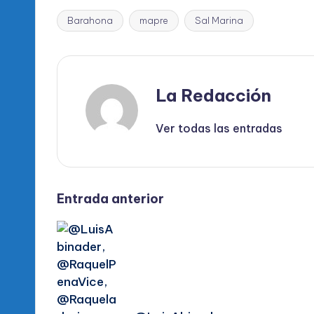
Barahona
mapre
Sal Marina
Etiquetas:
La Redacción
Ver todas las entradas
Navegación
Entrada anterior
de
entradas