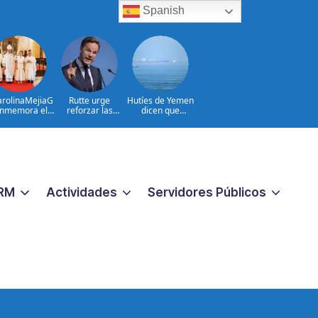
Spanish
rolinaMejiaG
Rutte urge
Hutíes de Yemen
nmemora el
reforzar las
dicen que
 aniversario
defensas aéreas
atacaron dos
de Santo
ucranianas
petroleros
Domingo
sauditas
RM
Actividades
Servidores Públicos