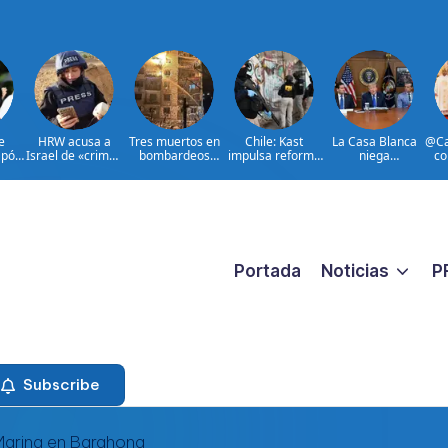
e
HRW acusa a
Tres muertos en
Chile: Kast
La Casa Blanca
@Ca
apón
Israel de «crimen
bombardeos
impulsa reforma
niega
co
pios
de guerra» contra
rusos en el
para combatir
encontronazo
528
es
periodistas
noreste de
crimen
entre Trump y
Ucrania
organizado
Hegseth
Portada
Noticias
P
Subscribe