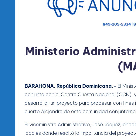
l
d
e
l
Ministerio Administr
P
(M
R
M
BARAHONA, República Dominicana.-
El Minis
conjunto con el Centro Cuesta Nacional (CCN), 
desarrollar un proyecto para procesar con fines i
puerto Alejandro de esta comunidad conjuntament
El viceministro Administrativo, José Jáquez, enc
locales donde resaltó la importancia del proyect