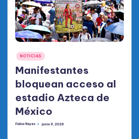
o
di
c
o
O
fi
Publicado
NOTICIAS
ci
en
Manifestantes
al
bloquean acceso al
d
el
estadio Azteca de
P
México
R
M
Fabio Reyes
junio 9, 2026
Publicado
por