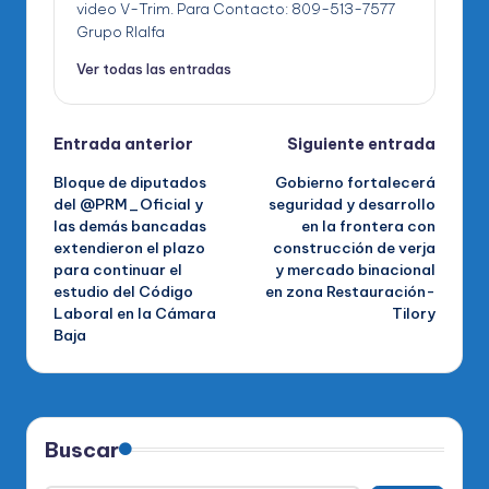
video V-Trim. Para Contacto: 809-513-7577
Grupo RIalfa
Ver todas las entradas
Navegación
Entrada anterior
Siguiente entrada
Bloque de diputados
Gobierno fortalecerá
de
del @PRM_Oficial y
seguridad y desarrollo
las demás bancadas
en la frontera con
entradas
extendieron el plazo
construcción de verja
⁠para continuar el
y mercado binacional
estudio del Código
en zona Restauración-
Laboral en la Cámara
Tilory
Baja
Buscar