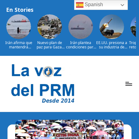
Spanish
En Stories
Irán afirma que
Nuevo plan de
Irán plantea
EE.UU. presiona a
Tropa
mantendrá
paz para Gaza:
condiciones para
su industria de
retor
bloqueo de
¿presionará EE.
reabrir el
defensa por más
bajo 
Ormuz hasta que
UU. a Israel?
estrecho de
armamento
L
Estados
Ormuz
Saltar
al
contenido
P
La
Voz
e
Del
ri
PRM