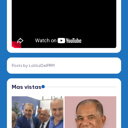
Posts by LaVozDelPRM
Mas vistas