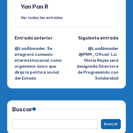
Yan Pan R
Ver todas las entradas
Navegación
Entrada anterior
Siguiente entrada
@LuisAbinader: Se
@LuisAbinader
de
integrará comisión
@PRM_Oficial: Lic.
interinstitucional como
Gloria Reyes será
entradas
organismo único que
designada Directora
dirija la política social
de Progresando con
del Estado
Solidaridad
Buscar
buscar