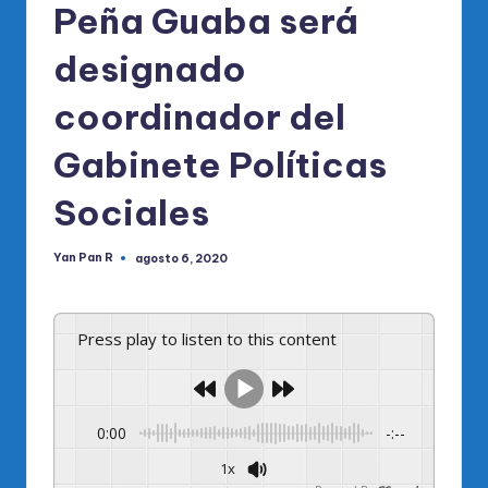
Peña Guaba será
designado
coordinador del
Gabinete Políticas
Sociales
Yan Pan R
agosto 6, 2020
Publicado
por
Press play to listen to this content
0:00
-:--
1x