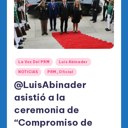
o
di
c
o
O
fi
ci
Publicado
La Voz Del PRM
Luis Abinader
al
en
NOTICIAS
PRM_Oficial
d
@LuisAbinader
el
P
asistió a la
R
ceremonia de
M
“Compromiso de