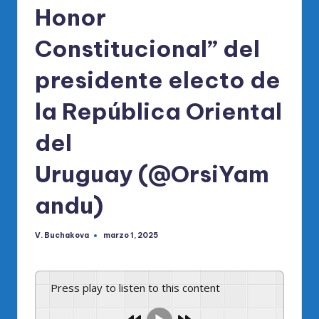
Honor
Constitucional” del
presidente electo de
la República Oriental
del
Uruguay (@OrsiYam
andu)
V. Buchakova
marzo 1, 2025
Publicado
por
Press play to listen to this content