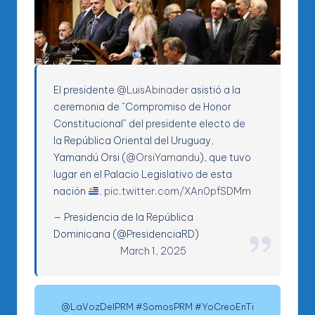
El presidente
@LuisAbinader
asistió a la
ceremonia de “Compromiso de Honor
Constitucional” del presidente electo de
la República Oriental del Uruguay,
Yamandú Orsi (
@OrsiYamandu
), que tuvo
lugar en el Palacio Legislativo de esta
nación
.
pic.twitter.com/XAn0pfSDMm
— Presidencia de la República
Dominicana (@PresidenciaRD)
March 1, 2025
@LaVozDelPRM #SomosPRM #YoCreoEnTi