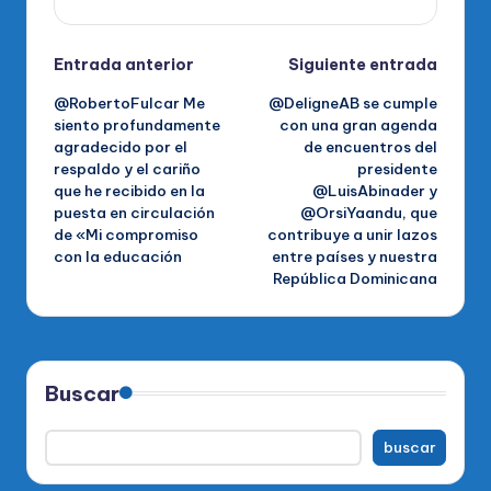
Navegación
Entrada anterior
Siguiente entrada
@RobertoFulcar Me
@DeligneAB se cumple
de
siento profundamente
con una gran agenda
agradecido por el
de encuentros del
entradas
respaldo y el cariño
presidente
que he recibido en la
@LuisAbinader y
puesta en circulación
@OrsiYaandu, que
de «Mi compromiso
contribuye a unir lazos
con la educación
entre países y nuestra
República Dominicana
Buscar
buscar