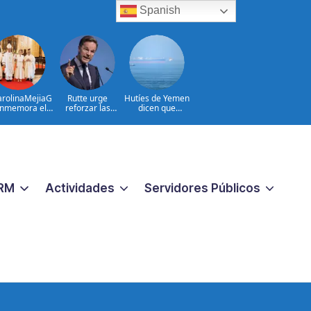
Spanish
rolinaMejiaG
Rutte urge
Hutíes de Yemen
nmemora el
reforzar las
dicen que
 aniversario
defensas aéreas
atacaron dos
de Santo
ucranianas
petroleros
Domingo
sauditas
RM
Actividades
Servidores Públicos