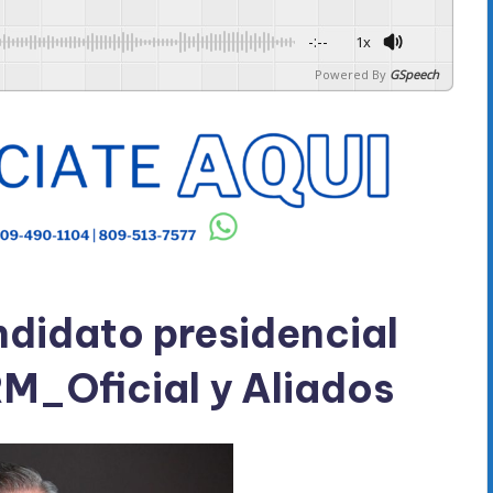
-:--
1x
Powered By
GSpeech
ndidato presidencial
_Oficial y Aliados