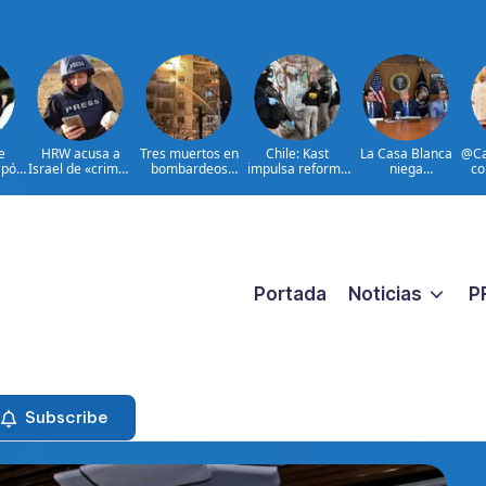
e
HRW acusa a
Tres muertos en
Chile: Kast
La Casa Blanca
@Ca
apón
Israel de «crimen
bombardeos
impulsa reforma
niega
co
pios
de guerra» contra
rusos en el
para combatir
encontronazo
528
es
periodistas
noreste de
crimen
entre Trump y
Ucrania
organizado
Hegseth
Portada
Noticias
P
Subscribe