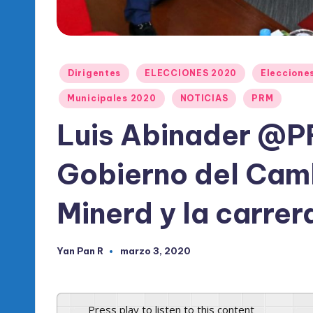
l
d
e
Publicado
Dirigentes
ELECCIONES 2020
Eleccione
l
en
Municipales 2020
NOTICIAS
PRM
P
Luis Abinader @P
R
Gobierno del Camb
M
Minerd y la carre
Yan Pan R
marzo 3, 2020
Publicado
por
Press play to listen to this content