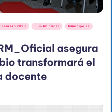
s Febrero 2020
Luis Abinader
Municipales
RM_Oficial asegura
io transformará el
ra docente