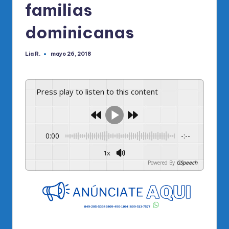
familias
dominicanas
Lia R.
mayo 26, 2018
Publicado
por
Press play to listen to this content
0:00
-:--
1x
Powered By
GSpeech