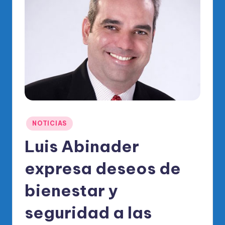
o
di
c
o
O
fi
ci
al
Publicado
NOTICIAS
d
en
Luis Abinader
el
expresa deseos de
P
R
bienestar y
M
seguridad a las