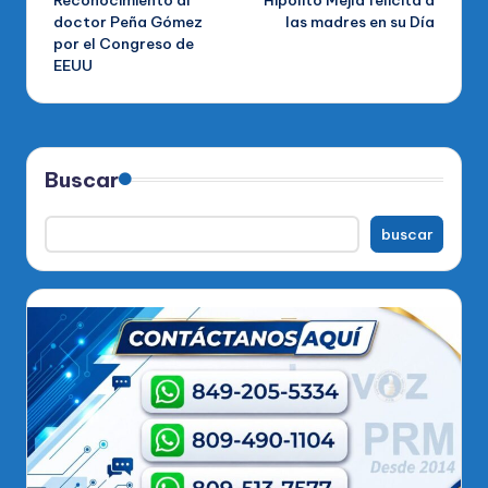
Reconocimiento al
Hipólito Mejía felicita a
de
doctor Peña Gómez
las madres en su Día
por el Congreso de
entradas
EEUU
Buscar
buscar