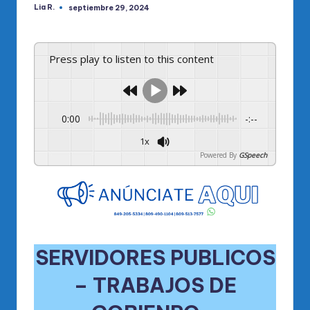
Lia R.
septiembre 29, 2024
Publicado
por
Press play to listen to this content
0:00
-:--
1x
Powered By
GSpeech
SERVIDORES PUBLICOS
– TRABAJOS DE