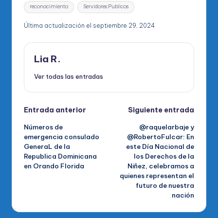
reconocimiento
Servidores Publicos
Última actualización el septiembre 29, 2024
Lia R.
Ver todas las entradas
Navegación
Entrada anterior
Siguiente entrada
Números de
@raquelarbaje y
de
emergencia consulado
@RobertoFulcar: En
GeneraL de la
este Día Nacional de
entradas
Republica Dominicana
los Derechos de la
en Orando Florida
Niñez, celebramos a
quienes representan el
futuro de nuestra
nación