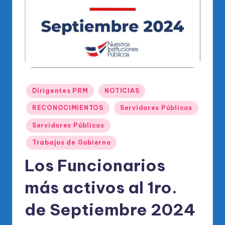
o
di
c
o
O
fi
Publicado
Dirigentes PRM
NOTICIAS
ci
en
RECONOCIMIENTOS
Servidores Públicos
al
Servidores Públicos
d
Trabajos de Gobierno
el
Los Funcionarios
P
R
más activos al 1ro.
M
de Septiembre 2024