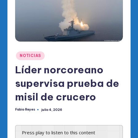
o
di
c
o
O
fi
Publicado
NOTICIAS
ci
en
Líder norcoreano
al
supervisa prueba de
d
el
misil de crucero
P
Fabio Reyes
julio 4, 2026
R
Publicado
por
M
Press play to listen to this content