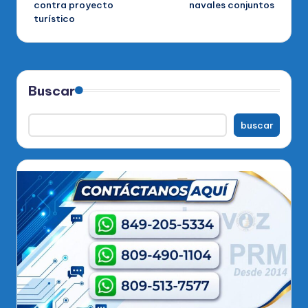
contra proyecto
navales conjuntos
entradas
turístico
Buscar
buscar