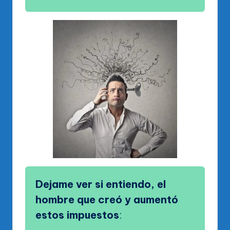
Dejame ver si entiendo, el
hombre que creó y aumentó
estos impuestos
: