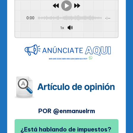
0:00
-:--
1x
Powered By
GSpeech
POR @enmanuelrm
¿Está hablando de impuestos?