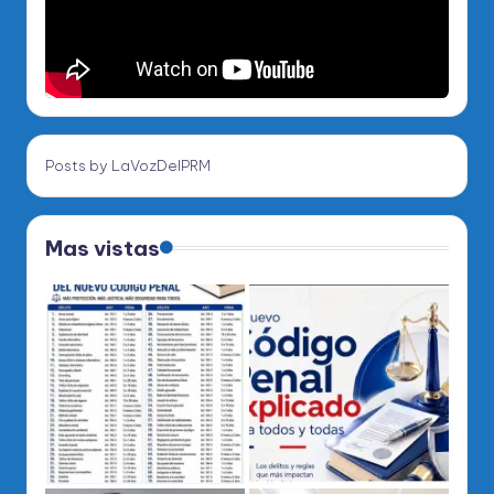
Posts by LaVozDelPRM
Mas vistas