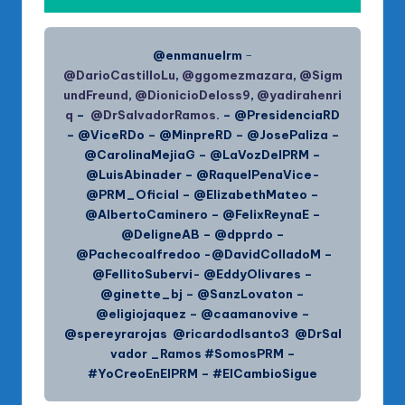
@enmanuelrm
–
@DarioCastilloLu
,
@ggomezmazara
,
@Sigm
undFreund
,
@DionicioDeloss9
,
@yadirahenri
q
–
@DrSalvadorRamos
. – @PresidenciaRD
– @ViceRDo – @MinpreRD – @JosePaliza –
@CarolinaMejiaG – @LaVozDelPRM –
@LuisAbinader – @RaquelPenaVice-
@PRM_Oficial – @ElizabethMateo –
@AlbertoCaminero – @FelixReynaE –
@DeligneAB – @dpprdo –
@Pachecoalfredoo -@DavidColladoM –
@FellitoSubervi- @EddyOlivares –
@ginette_bj – @SanzLovaton –
@eligiojaquez – @caamanovive –
@spereyrarojas @ricardodlsanto3 @DrSal
vador _Ramos #SomosPRM –
#YoCreoEnElPRM – #ElCambioSigue