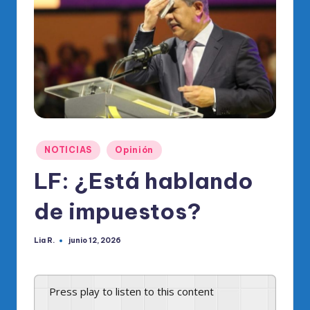
o
di
c
o
O
fi
ci
Publicado
NOTICIAS
Opinión
al
en
LF: ¿Está hablando
d
el
de impuestos?
P
Lia R.
junio 12, 2026
Publicado
R
por
M
Press play to listen to this content