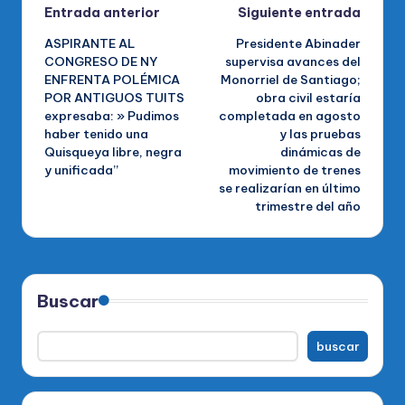
Navegación
Entrada anterior
Siguiente entrada
ASPIRANTE AL
Presidente Abinader
de
CONGRESO DE NY
supervisa avances del
ENFRENTA POLÉMICA
Monorriel de Santiago;
entradas
POR ANTIGUOS TUITS
obra civil estaría
expresaba: » Pudimos
completada en agosto
haber tenido una
y las pruebas
Quisqueya libre, negra
dinámicas de
y unificada”
movimiento de trenes
se realizarían en último
trimestre del año
Buscar
buscar