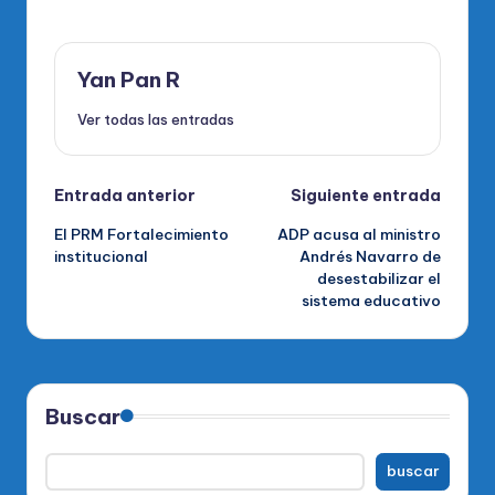
Yan Pan R
Ver todas las entradas
Navegación
Entrada anterior
Siguiente entrada
El PRM Fortalecimiento
ADP acusa al ministro
de
institucional
Andrés Navarro de
desestabilizar el
entradas
sistema educativo
Buscar
buscar