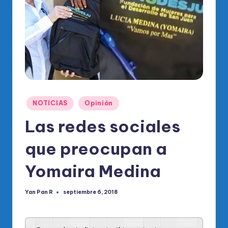
o
di
c
o
O
fi
ci
Publicado
NOTICIAS
Opinión
en
al
Las redes sociales
d
que preocupan a
el
Yomaira Medina
P
R
Yan Pan R
septiembre 6, 2018
Publicado
M
por