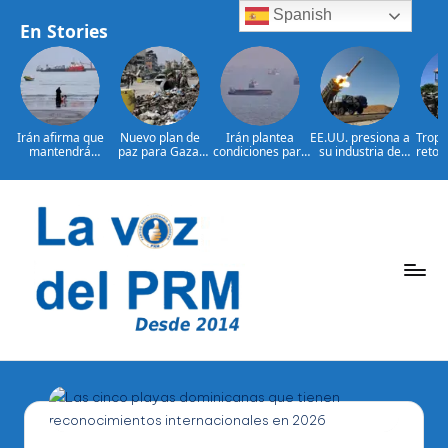
Spanish
En Stories
Irán afirma que
Nuevo plan de
Irán plantea
EE.UU. presiona a
Tropa
mantendrá
paz para Gaza:
condiciones para
su industria de
retor
bloqueo de
¿presionará EE.
reabrir el
defensa por más
bajo 
Ormuz hasta que
UU. a Israel?
estrecho de
armamento
L
Estados
Ormuz
Saltar
al
contenido
P
La
Voz
e
Del
ri
PRM