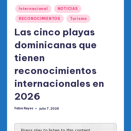
o
Publicado
di
Internacional
NOTICIAS
en
c
RECONOCIMIENTOS
Turismo
o
Las cinco playas
O
dominicanas que
fi
tienen
ci
al
reconocimientos
d
internacionales en
el
2026
P
R
Fabio Reyes
julio 7, 2026
Publicado
por
M
Press play to listen to this content