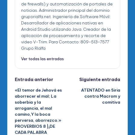
de firewalls) y automatización de portales de
noticias. Administrador principal del dominio
gruporialfa.net. Ingeniería de Software Móvil:
Desarrollador de aplicaciones nativas en
Android Studio utilizando Java. Creador de la
aplicación de procesamiento y recorte de
video V-Trim. Para Contacto: 809-513-7577
Grupo RIalfa
Ver todas las entradas
Navegación
Entrada anterior
Siguiente entrada
«El temor de Jehová es
ATENTADO en Siria
de
aborrecer el mal; La
contra Macrom y
soberbia y la
comitiva
entradas
arrogancia, el mal
camino,Y la boca
perversa, aborrezco.»
PROVERBIOS 8 |¡DE
CADA PALABRA