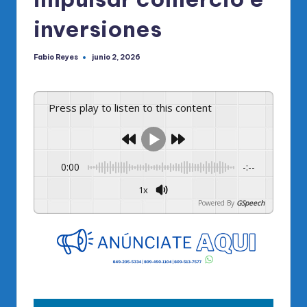
inversiones
Fabio Reyes
junio 2, 2026
Publicado
por
Press play to listen to this content
0:00
-:--
1x
Powered By
GSpeech