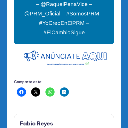
– @RaquelPenaVice –
@PRM_Oficial – #SomosPRM –
#YoCreoEnElPRM –
#ElCambioSigue
Comparte esto:
Fabio Reyes