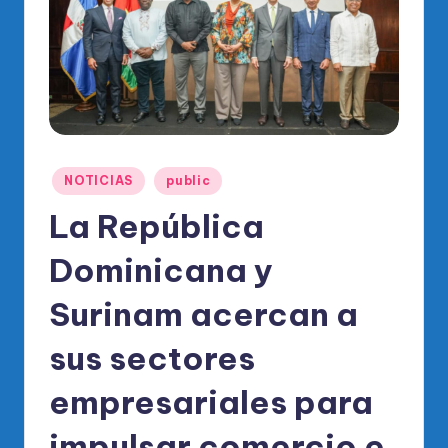
o
di
c
o
O
fi
Publicado
NOTICIAS
public
ci
en
La República
al
Dominicana y
d
el
Surinam acercan a
P
sus sectores
R
empresariales para
M
impulsar comercio e