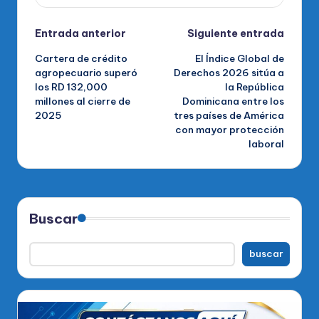
Navegación
Entrada anterior
Siguiente entrada
Cartera de crédito
El Índice Global de
de
agropecuario superó
Derechos 2026 sitúa a
los RD 132,000
la República
entradas
millones al cierre de
Dominicana entre los
2025
tres países de América
con mayor protección
laboral
Buscar
buscar