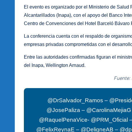
El evento es organizado por el Ministerio de Salud 
Alcantarillados (Inapa), con el apoyo del Banco Inte
Centro de Convenciones del Hotel Barceló Bávaro 
La conferencia cuenta con el respaldo de organism
empresas privadas comprometidas con el desarrollo
Entre las autoridades confirmadas figuran el ministro
del Inapa, Wellington Arnaud.
Fuente:
@DrSalvador_Ramos – @Presid
@JosePaliza – @CarolinaMejia
@RaquelPenaVice- @PRM_Oficial –
@FelixReynaE – @DeligneAB – @d