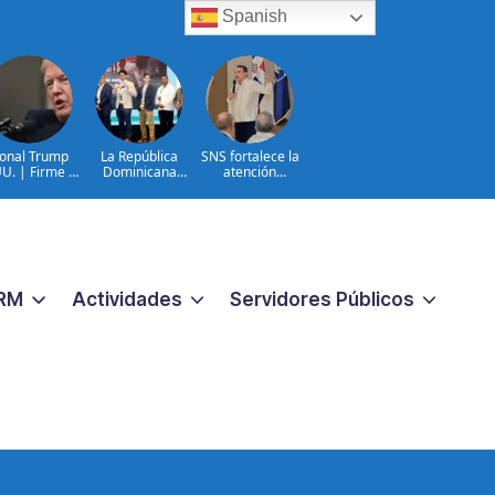
Spanish
onal Trump
La República
SNS fortalece la
U. | Firme en
Dominicana
atención
celación TPS
queda entre los
materno-infantil y
e inmigración
primeros lugares
neonatal con
ilegal
en la Conectatón
nuevas
Regional de Salud
estrategias y
Digital
avances en la Red
Pública de Salud
RM
Actividades
Servidores Públicos