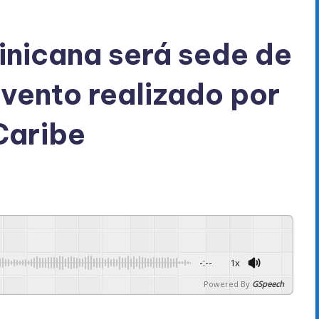
nicana será sede de
vento realizado por
Caribe
-:--
1x
Powered By
GSpeech