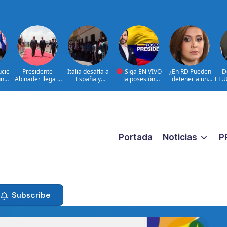
ucic
Presidente
Italia desafía a
Siga EN VIVO
¿En RD Pueden
D
un
Abinader llega a
España y
la posesión
detener a un
EE.U
ado
Cali para
mantiene
presidencial de
familiar porque
can
participar en la
suspensión
Abelardo de la
están buscando a
ant
transmisión de
Schengen
Espriella en la
un prófugo?
mando
ciudad de Cali,
@RosalbaRamos_
presidencial de
COLOMBIA
Fiscal General DN
Colombia
|@LuisAbinader
le responde
entre invitados de
honor
Portada
Noticias
P
Subscribe