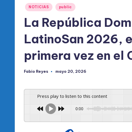
l
Publicado
NOTICIAS
public
d
en
La República Domi
e
LatinoSan 2026, e
l
P
primera vez en el 
R
Fabio Reyes
mayo 20, 2026
Publicado
M
por
Press play to listen to this content
0:00