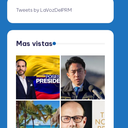
Tweets by LaVozDelPRM
Mas vistas