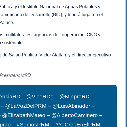
Pública y el Instituto Nacional de Aguas Potables y
ramericano de Desarrollo (BID), y tendrá lugar en el
Palace.
os multilaterales, agencias de cooperación, ONG y
 sostenible.
 de Salud Pública, Víctor Atallah, y el director ejecutivo
PresidenciaRD
enciaRD – @ViceRDo – @MinpreRD –
G – @LaVozDelPRM – @LuisAbinader –
 @ElizabethMateo – @AlbertoCaminero –
pprdo – #SomosPRM – #YoCreoEnElPRM –