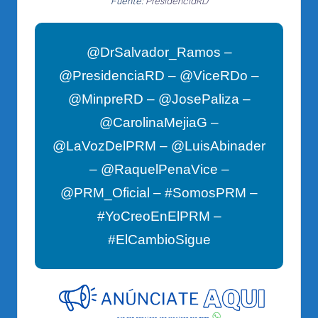
Fuente:
PresidenciaRD
@DrSalvador_Ramos –
@PresidenciaRD – @ViceRDo –
@MinpreRD – @JosePaliza –
@CarolinaMejiaG –
@LaVozDelPRM – @LuisAbinader
– @RaquelPenaVice –
@PRM_Oficial – #SomosPRM –
#YoCreoEnElPRM –
#ElCambioSigue