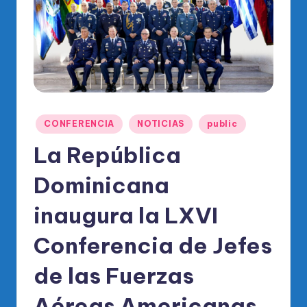
o
di
c
o
O
fi
Publicado
CONFERENCIA
NOTICIAS
public
ci
en
La República
al
Dominicana
d
el
inaugura la LXVI
P
Conferencia de Jefes
R
de las Fuerzas
M
Aéreas Americanas