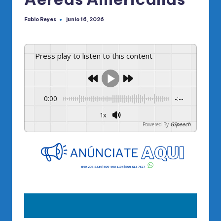
Fabio Reyes
junio 16, 2026
Publicado
por
Press play to listen to this content
0:00
-:--
1x
Powered By
GSpeech