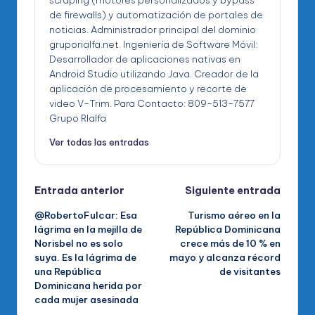
de firewalls) y automatización de portales de
noticias. Administrador principal del dominio
gruporialfa.net. Ingeniería de Software Móvil:
Desarrollador de aplicaciones nativas en
Android Studio utilizando Java. Creador de la
aplicación de procesamiento y recorte de
video V-Trim. Para Contacto: 809-513-7577
Grupo RIalfa
Ver todas las entradas
Navegación
Entrada anterior
Siguiente entrada
@RobertoFulcar: Esa
Turismo aéreo en la
de
lágrima en la mejilla de
República Dominicana
Norisbel no es solo
crece más de 10 % en
entradas
suya. Es la lágrima de
mayo y alcanza récord
una República
de visitantes
Dominicana herida por
cada mujer asesinada