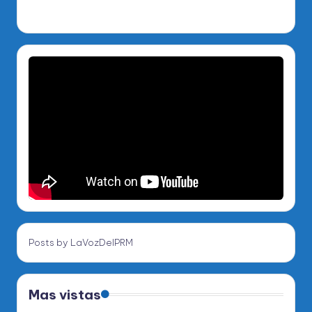
Posts by LaVozDelPRM
Mas vistas