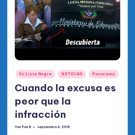
o
di
c
o
O
fi
ci
al
Publicado
En Lista Negra
NOTICIAS
Panorama
d
en
Cuando la excusa es
el
peor que la
P
R
infracción
M
Yan Pan R
septiembre 4, 2018
Publicado
por