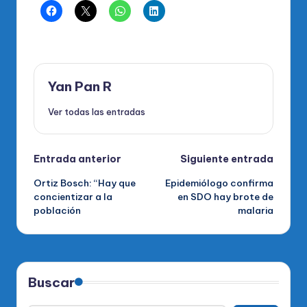
Yan Pan R
Ver todas las entradas
Navegación
Entrada anterior
Siguiente entrada
Ortiz Bosch: “Hay que
Epidemiólogo confirma
de
concientizar a la
en SDO hay brote de
población
malaria
entradas
Buscar