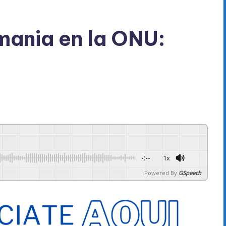
mania en la ONU:
-:--
1x
Powered By
GSpeech