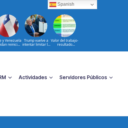
Spanish
le y Venezuela
Trump vuelve a
Valor del trabajo-
idan reinicio
intentar limitar la
resultado
e relaciones
ciudadanía por
CONSTANTE
consulares
nacimiento
CERCANO A LA
GENTE frente a
las aspiraciones
PERSONALES
RM
Actividades
Servidores Públicos