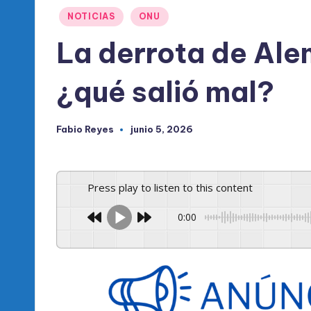
l
Publicado
NOTICIAS
ONU
d
en
La derrota de Ale
e
¿qué salió mal?
l
P
Fabio Reyes
junio 5, 2026
Publicado
R
por
M
Press play to listen to this content
0:00