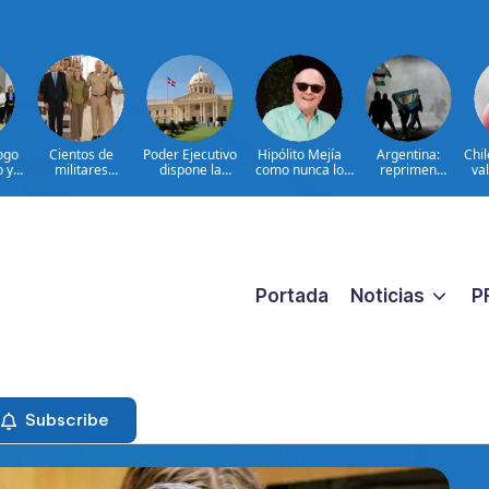
ogo
Cientos de
Poder Ejecutivo
Hipólito Mejía
Argentina:
Chi
o y
militares
dispone la
como nunca lo
reprimen
val
participan en
extradición de
hemos visto: el
protesta contra
d
en
consulta nacional
dos dominicanos
padre detrás del
proyecto sobre
a
para fortalecer la
requeridos por
presidente|
propiedad
prevención de la
Estados Unidos
ENTREVISTA
violencia contra
por narcotráfico y
las mujeres
lavado de activos
Portada
Noticias
P
Subscribe